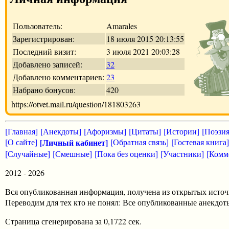
Пользователь:
Amarales
Зарегистрирован:
18 июля 2015 20:13:55
Последний визит:
3 июля 2021 20:03:28
Добавлено записей:
32
Добавлено комментариев:
23
Набрано бонусов:
420
https://otvet.mail.ru/question/181803263
[Главная]
[Анекдоты]
[Афоризмы]
[Цитаты]
[Истории]
[Поэзия
[О сайте]
[Личный кабинет]
[Обратная связь]
[Гостевая книга]
[Случайные]
[Смешные]
[Пока без оценки]
[Участники]
[Комм
2012 - 2026
Вся опубликованная информация, получена из открытых источ
Переводим для тех кто не понял: Все опубликованные анекд
Страница сгенерирована за 0,1722 сек.