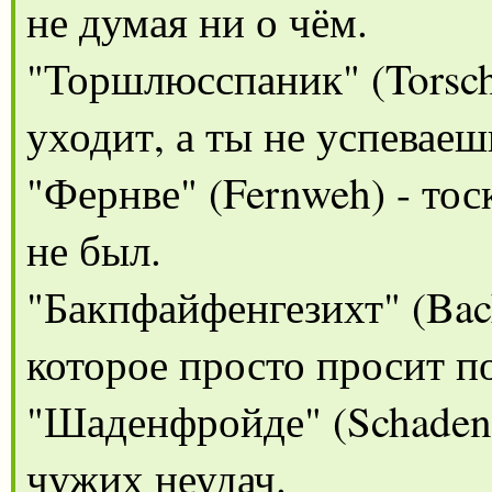
не думая ни о чём.
"Торшлюсспаник" (Torschl
уходит, а ты не успеваеш
"Фернве" (Fernweh) - тос
не был.
"Бакпфайфенгезихт" (Back
которое просто просит п
"Шаденфройде" (Schadenf
чужих неудач.