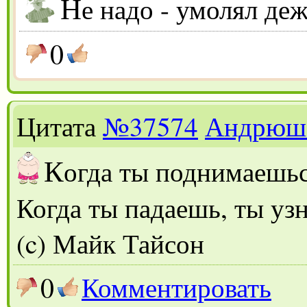
Н
е надо - умолял де
0
Цитата
№37574
Андрюш
К
огда ты поднимаешьс
Когда ты падаешь, ты узн
(c) Майк Тайсон
0
Комментировать