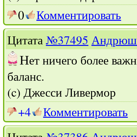
0
Комментировать
Цитата
№37495
Андрюш
Н
ет ничего более важ
баланс.
(c) Джесси Ливермор
+4
Комментировать
Цитата
№37386
Андрюш