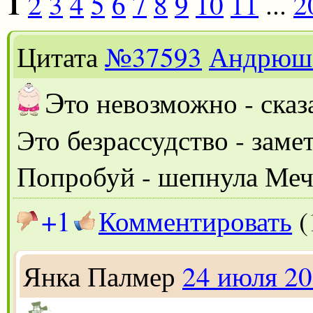
1
2
3
4
5
6
7
8
9
10
11
...
2
Цитата
№37593
Андрюш
Э
то невозможно - ска
Это безрассудство - заме
Попробуй - шепнула Меч
+1
Комментировать
(
Янка Палмер
24 июля 2