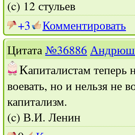
(c) 12 стульев
+3
Комментировать
Цитата
№36886
Андрюш
К
апиталистам теперь н
воевать, но и нельзя не в
капитализм.
(c) В.И. Ленин