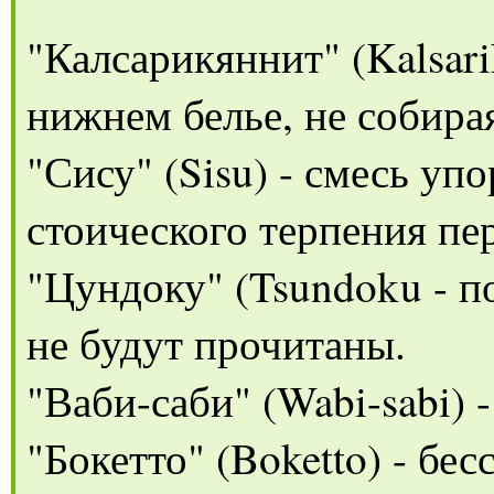
"Калсарикяннит" (Kalsari
нижнем белье, не собира
"Сису" (Sisu) - смесь уп
стоического терпения пе
"Цундоку" (Tsundoku - п
не будут прочитаны.
"Ваби-саби" (Wabi-sabi) 
"Бокетто" (Boketto) - бе