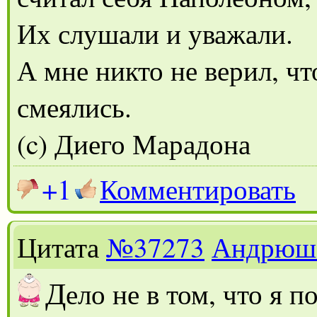
Их слушали и уважали.
А мне никто не верил, чт
смеялись.
(c) Диего Марадона
+1
Комментировать
Цитата
№37273
Андрюш
Д
ело не в том, что я п