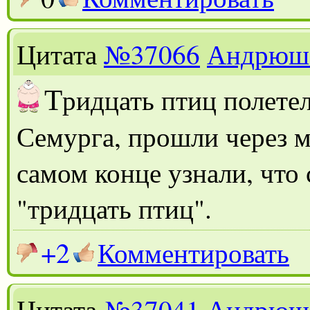
Цитата
№37066
Андрюш
Т
ридцать птиц полетел
Семурга, прошли через м
самом конце узнали, что 
"тридцать птиц".
+2
Комментировать
Цитата
№37041
Андрюш