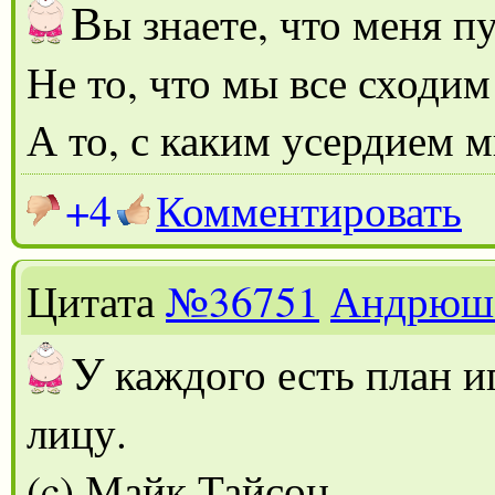
В
ы знаете, что меня п
Не то, что мы все сходим
А то, с каким усердием м
+4
Комментировать
Цитата
№36751
Андрюш
У
каждого есть план иг
лицу.
(c) Майк Тайсон