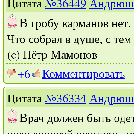
Цитата
№36449
Андрюш
В
гробу карманов нет.
Что собрал в душе, с тем
(c) Пётр Мамонов
+6
Комментировать
Цитата
№36334
Андрюш
В
рач должен быть оде
руке дорогой перстень, 