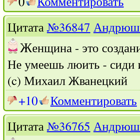
0
Комментировать
Цитата
№36847
Андрюш
Ж
енщина - это создан
Не умеешь люить - сиди 
(c) Михаил Жванецкий
+10
Комментировать
Цитата
№36765
Андрюш