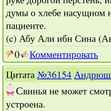
думы о хлебе насущном не
пациенте.
(c) Абу Али ибн Сина (А
0
Комментировать
Цитата
№36154
Андрюш
С
винья не может смотр
устроена.