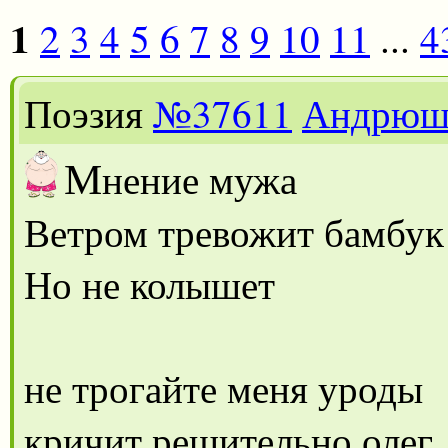
1
2
3
4
5
6
7
8
9
10
11
...
4
Поэзия
№37611
Андрюш
М
нение мужа
Ветром тревожит бамбук
Но не колышет
не трогайте меня уроды
кричит решительно олег