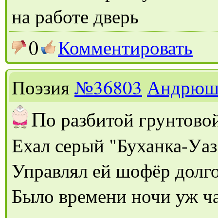
на работе дверь
0
Комментировать
Поэзия
№36803
Андрюш
П
о разбитой грунтово
Ехал серый "Буханка-Уаз
Управлял ей шофёр долг
Было времени ночи уж ч