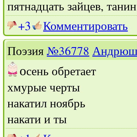
пятнадцать зайцев, тани
+3
Комментировать
Поэзия
№36778
Андрюш
о
сень обретает
хмурые черты
накатил ноябрь
накати и ты