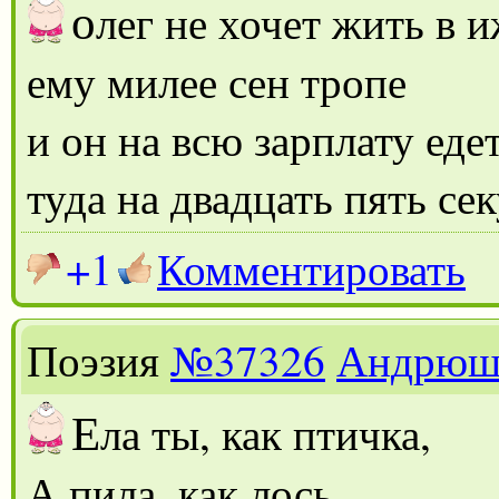
о
лег не хочет жить в 
ему милее сен тропе
и он на всю зарплату еде
туда на двадцать пять се
+1
Комментировать
Поэзия
№37326
Андрюш
Е
ла ты, как птичка,
А пила, как лось.