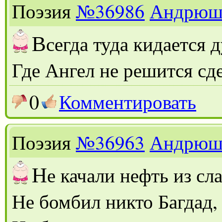
Поэзия
№36986
Андрюш
В
сегда туда кидается 
Где Ангел не решится сд
0
Комментировать
Поэзия
№36963
Андрюш
Н
е качали нефть из сл
Не бомбил никто Багдад,