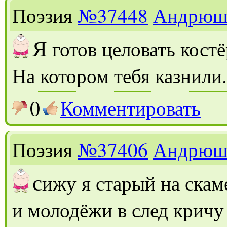
Поэзия
№37448
Андрюш
Я
готов целовать кост
На котором тебя казнили.
0
Комментировать
Поэзия
№37406
Андрюш
с
ижу я старый на ска
и молодёжи в след кричу