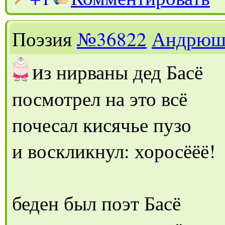
Поэзия
№36822
Андрюш
и
з нирваны дед Басё
посмотрел на это всё
почесал кисячье пузо
и воскликнул: хоросёёё!
беден был поэт Басё