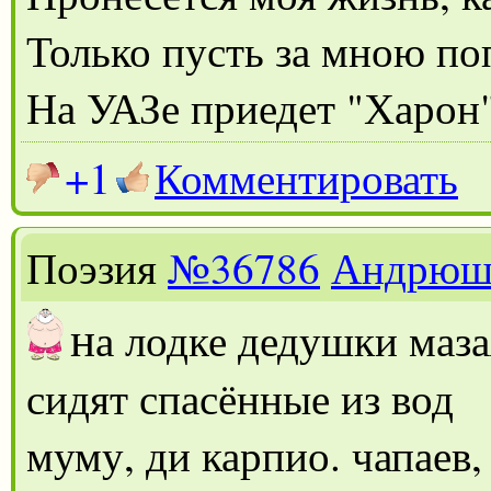
Только пусть за мною по
На УАЗе приедет "Харон
+1
Комментировать
Поэзия
№36786
Андрюш
н
а лодке дедушки маз
сидят спасённые из вод
муму, ди карпио. чапаев,