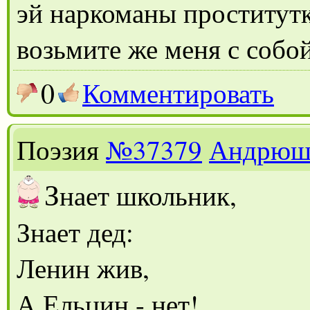
эй наркоманы проститут
возьмите же меня с собо
0
Комментировать
Поэзия
№37379
Андрюш
З
нает школьник,
Знает дед:
Ленин жив,
А Ельцин - нет!