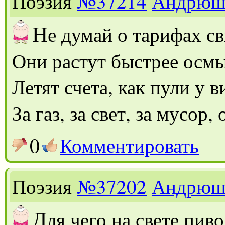
Поэзия
№37214
Андрюш
Н
е думай о тарифах с
Они растут быстрее осм
Летят счета, как пули у в
За газ, за свет, за мусор,
0
Комментировать
Поэзия
№37202
Андрюш
Д
ля чего на свете пив