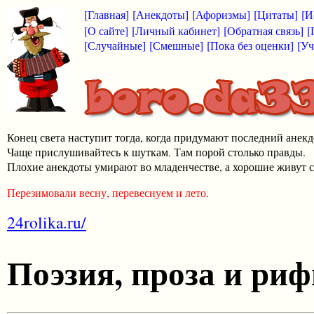
[Главная]
[Анекдоты]
[Афоризмы]
[Цитаты]
[И
[О сайте]
[Личный кабинет]
[Обратная связь]
[
[Случайные]
[Смешные]
[Пока без оценки]
[Уч
Конец света наступит тогда, когда придумают последний анекд
Чаще прислушивайтесь к шуткам. Там порой столько правды.
Плохие анекдоты умирают во младенчестве, а хорошие живут с
Перезимовали весну, перевеснуем и лето.
24rolika.ru/
Поэзия, проза и ри