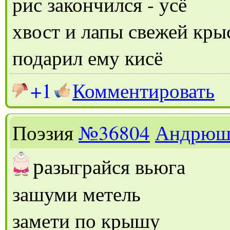
рис закончился - усё
хвост и лапы свежей кры
подарил ему кисё
+1
Комментировать
Поэзия
№36804
Андрюш
р
азыграйся вьюга
зашуми метель
замети по крышу