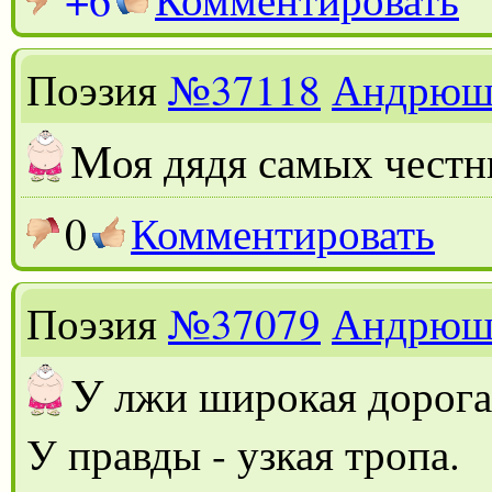
Поэзия
№37118
Андрюш
М
оя дядя самых честн
0
Комментировать
Поэзия
№37079
Андрюш
У
лжи широкая дорог
У правды - узкая тропа.