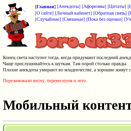
[Главная]
[Анекдоты]
[Афоризмы]
[Цитаты]
[
[О сайте]
[Личный кабинет]
[Обратная связь]
[
[Случайные]
[Смешные]
[Пока без оценки]
[Уч
Конец света наступит тогда, когда придумают последний анекд
Чаще прислушивайтесь к шуткам. Там порой столько правды.
Плохие анекдоты умирают во младенчестве, а хорошие живут с
Перезимовали весну, перевеснуем и лето.
Мобильный контен