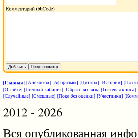
Комментарий (bbCode)
Добавить
Предпросмотр
[Главная]
[Анекдоты]
[Афоризмы]
[Цитаты]
[Истории]
[Поэзи
[О сайте]
[Личный кабинет]
[Обратная связь]
[Гостевая книга]
[Случайные]
[Смешные]
[Пока без оценки]
[Участники]
[Комм
2012 - 2026
Вся опубликованная инфо