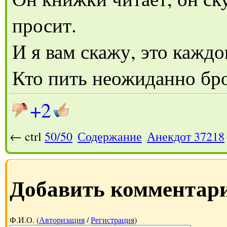
просит.
И я вам скажу, это каждо
Кто пить неожиданно бр
+2
← ctrl
50/50
Содержание
Анекдот 37218
Добавить комментар
Ф.И.О. (
Авторизация
/
Регистрация
)