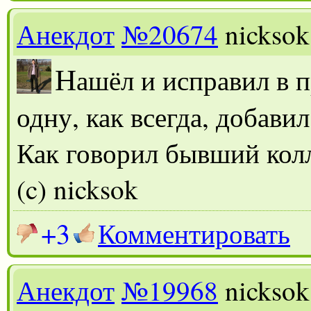
Анекдот
№20674
nicksok
Н
ашёл и исправил в 
одну, как всегда, добави
Как говорил бывший колл
(c) nicksok
+3
Комментировать
Анекдот
№19968
nicksok