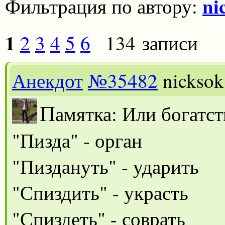
ni
Фильтрация по автору:
1
2
3
4
5
6
134 записи
Анекдот
№35482
nicksok
П
амятка: Или богатст
"Пизда" - орган
"Пиздануть" - ударить
"Спиздить" - украсть
"Спиздеть" - соврать