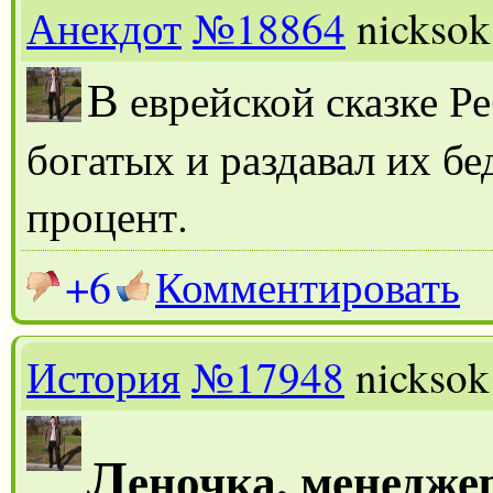
Анекдот
№18864
nicksok
В
еврейской сказке Ре
богатых и раздавал их б
процент.
+6
Комментировать
История
№17948
nicksok
Л
еночка, менедже