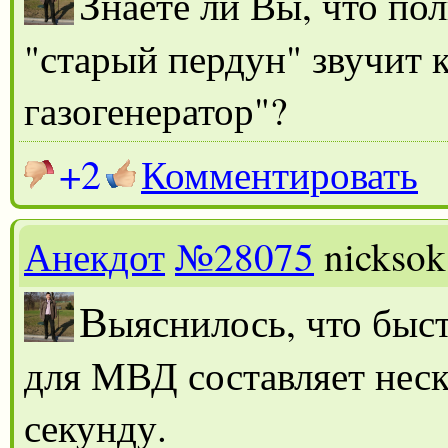
З
наете ли Вы, что по
"старый пердун" звучит 
газогенератор"?
+2
Комментировать
Анекдот
№28075
nicksok
В
ыяснилось, что быс
для МВД составляет неск
секунду.