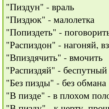
"Пиздун" - враль
"Пиздюк" - малолетка
"Попиздеть" - поговорит
"Распиздон" - нагоняй, в
"Впиздячить" - вмочить
"Распиздяй" - беспутный
"Без пизды" - без обмана
"В пизде" - в плохом по
"В пизду" - к черту, проч