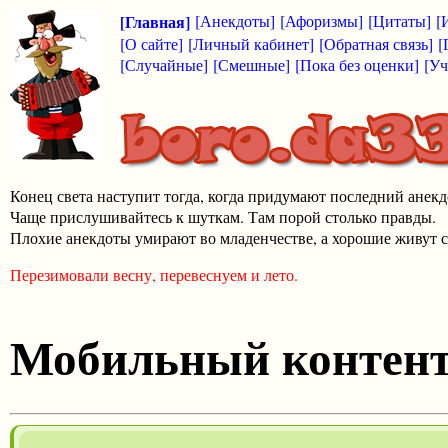
[Главная]
[Анекдоты]
[Афоризмы]
[Цитаты]
[
[О сайте]
[Личный кабинет]
[Обратная связь]
[
[Случайные]
[Смешные]
[Пока без оценки]
[Уч
Конец света наступит тогда, когда придумают последний анекд
Чаще прислушивайтесь к шуткам. Там порой столько правды.
Плохие анекдоты умирают во младенчестве, а хорошие живут с
Перезимовали весну, перевеснуем и лето.
Мобильный контен