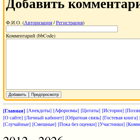
Добавить комментар
Ф.И.О. (
Авторизация
/
Регистрация
)
Комментарий (bbCode)
Добавить
Предпросмотр
[Главная]
[Анекдоты]
[Афоризмы]
[Цитаты]
[Истории]
[Поэзи
[О сайте]
[Личный кабинет]
[Обратная связь]
[Гостевая книга]
[Случайные]
[Смешные]
[Пока без оценки]
[Участники]
[Комм