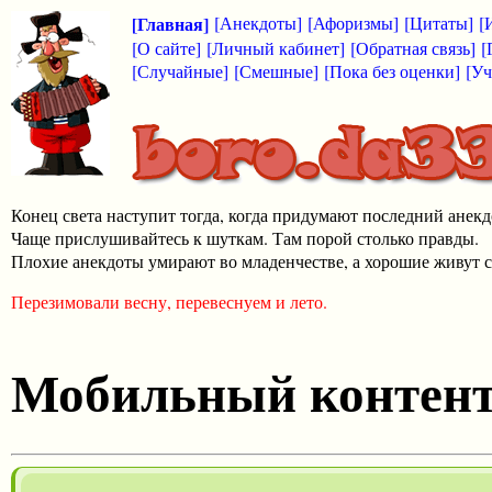
[Главная]
[Анекдоты]
[Афоризмы]
[Цитаты]
[
[О сайте]
[Личный кабинет]
[Обратная связь]
[
[Случайные]
[Смешные]
[Пока без оценки]
[Уч
Конец света наступит тогда, когда придумают последний анекд
Чаще прислушивайтесь к шуткам. Там порой столько правды.
Плохие анекдоты умирают во младенчестве, а хорошие живут с
Перезимовали весну, перевеснуем и лето.
Мобильный контен