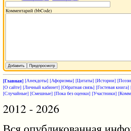
Комментарий (bbCode)
Добавить
Предпросмотр
[Главная]
[Анекдоты]
[Афоризмы]
[Цитаты]
[Истории]
[Поэзи
[О сайте]
[Личный кабинет]
[Обратная связь]
[Гостевая книга]
[Случайные]
[Смешные]
[Пока без оценки]
[Участники]
[Комм
2012 - 2026
Вся опубликованная инфо