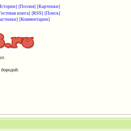
Истории]
[Поэзия]
[Картинки]
Гостевая книга]
[RSS]
[Поиск]
астники]
[Комментарии]
от.
 бородой.