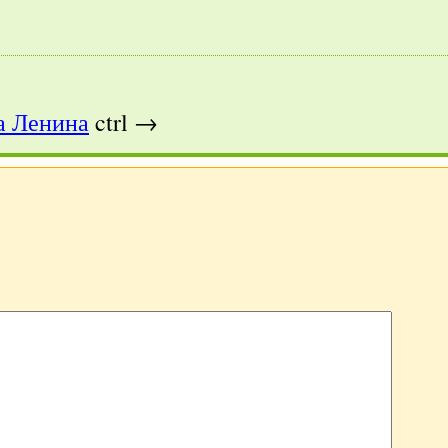
а Ленина
ctrl →