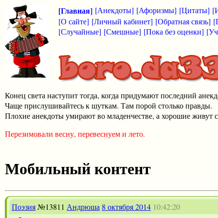
[Главная]
[Анекдоты]
[Афоризмы]
[Цитаты]
[
[О сайте]
[Личный кабинет]
[Обратная связь]
[
[Случайные]
[Смешные]
[Пока без оценки]
[Уч
Конец света наступит тогда, когда придумают последний анекд
Чаще прислушивайтесь к шуткам. Там порой столько правды.
Плохие анекдоты умирают во младенчестве, а хорошие живут с
Перезимовали весну, перевеснуем и лето.
Мобильный контент
Поэзия
№13811
Андрюша
8 октября 2014
10:42:20