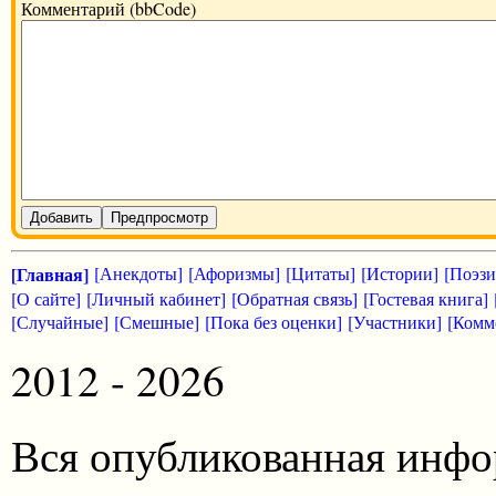
Комментарий (bbCode)
Добавить
Предпросмотр
[Главная]
[Анекдоты]
[Афоризмы]
[Цитаты]
[Истории]
[Поэзи
[О сайте]
[Личный кабинет]
[Обратная связь]
[Гостевая книга]
[Случайные]
[Смешные]
[Пока без оценки]
[Участники]
[Комм
2012 - 2026
Вся опубликованная инфо