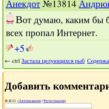
Анекдот
№13814
Андрю
В
от думаю, каким бы 
всех пропал Интернет.
+5
← ctrl
Застала целующихся рыб
Содержа
Добавить комментар
Ф.И.О. (
Авторизация
/
Регистрация
)