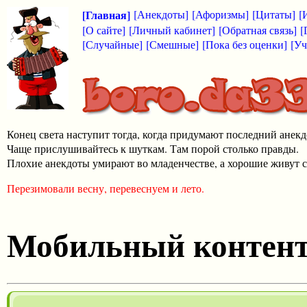
[Главная]
[Анекдоты]
[Афоризмы]
[Цитаты]
[
[О сайте]
[Личный кабинет]
[Обратная связь]
[
[Случайные]
[Смешные]
[Пока без оценки]
[Уч
Конец света наступит тогда, когда придумают последний анекд
Чаще прислушивайтесь к шуткам. Там порой столько правды.
Плохие анекдоты умирают во младенчестве, а хорошие живут с
Перезимовали весну, перевеснуем и лето.
Мобильный контен