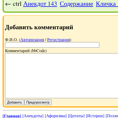
← ctrl
Анекдот 143
Содержание
Кличка
Добавить комментарий
Ф.И.О. (
Авторизация
/
Регистрация
)
Комментарий (bbCode)
Добавить
Предпросмотр
[Главная]
[Анекдоты]
[Афоризмы]
[Цитаты]
[Истории]
[Поэзи