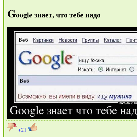
G
oogle знает, что тебе надо
+21