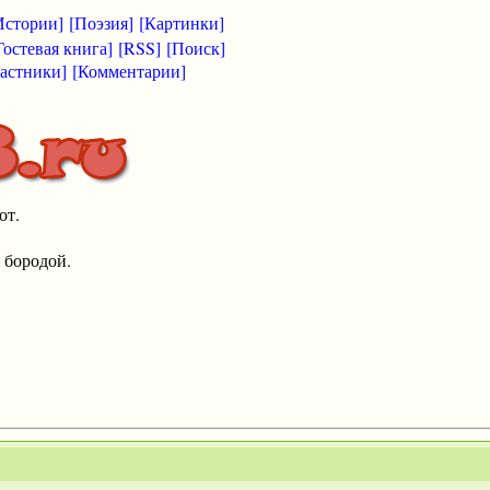
Истории]
[Поэзия]
[Картинки]
Гостевая книга]
[RSS]
[Поиск]
астники]
[Комментарии]
от.
 бородой.