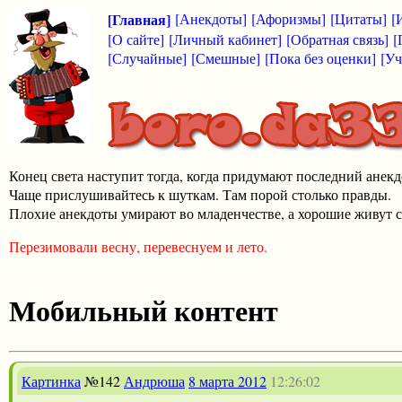
[Главная]
[Анекдоты]
[Афоризмы]
[Цитаты]
[
[О сайте]
[Личный кабинет]
[Обратная связь]
[
[Случайные]
[Смешные]
[Пока без оценки]
[Уч
Конец света наступит тогда, когда придумают последний анекд
Чаще прислушивайтесь к шуткам. Там порой столько правды.
Плохие анекдоты умирают во младенчестве, а хорошие живут с
Перезимовали весну, перевеснуем и лето.
Мобильный контент
Картинка
№142
Андрюша
8 марта 2012
12:26:02