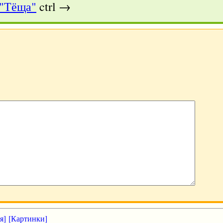
 "Тёща"
ctrl →
я]
[Картинки]