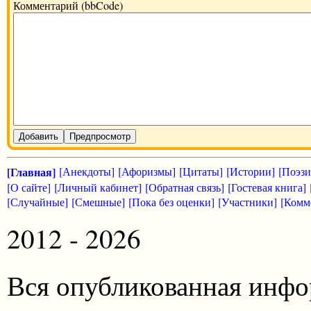
Комментарий (bbCode)
Добавить
Предпросмотр
[Главная]
[Анекдоты]
[Афоризмы]
[Цитаты]
[Истории]
[Поэзи
[О сайте]
[Личный кабинет]
[Обратная связь]
[Гостевая книга]
[Случайные]
[Смешные]
[Пока без оценки]
[Участники]
[Комм
2012 - 2026
Вся опубликованная инфо