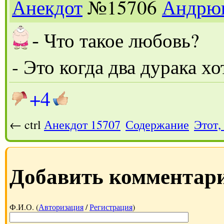
Анекдот
№15706
Андрю
-
Что такое любовь?
- Это когда два дурака хо
+4
← ctrl
Анекдот 15707
Содержание
Этот,
Добавить комментар
Ф.И.О. (
Авторизация
/
Регистрация
)