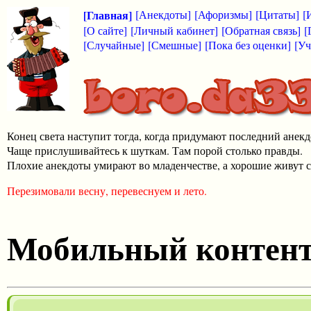
[Главная]
[Анекдоты]
[Афоризмы]
[Цитаты]
[
[О сайте]
[Личный кабинет]
[Обратная связь]
[
[Случайные]
[Смешные]
[Пока без оценки]
[Уч
Конец света наступит тогда, когда придумают последний анекд
Чаще прислушивайтесь к шуткам. Там порой столько правды.
Плохие анекдоты умирают во младенчестве, а хорошие живут с
Перезимовали весну, перевеснуем и лето.
Мобильный контен