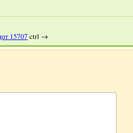
от 15707
ctrl →