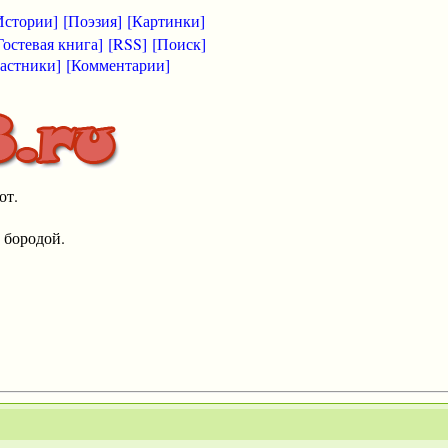
Истории]
[Поэзия]
[Картинки]
Гостевая книга]
[RSS]
[Поиск]
астники]
[Комментарии]
от.
 бородой.