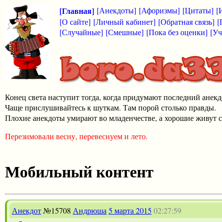
[Главная]
[Анекдоты]
[Афоризмы]
[Цитаты]
[
[О сайте]
[Личный кабинет]
[Обратная связь]
[
[Случайные]
[Смешные]
[Пока без оценки]
[Уч
Конец света наступит тогда, когда придумают последний анекд
Чаще прислушивайтесь к шуткам. Там порой столько правды.
Плохие анекдоты умирают во младенчестве, а хорошие живут с
Перезимовали весну, перевеснуем и лето.
Мобильный контент
Анекдот
№15708
Андрюша
5 марта 2015
02:27:59