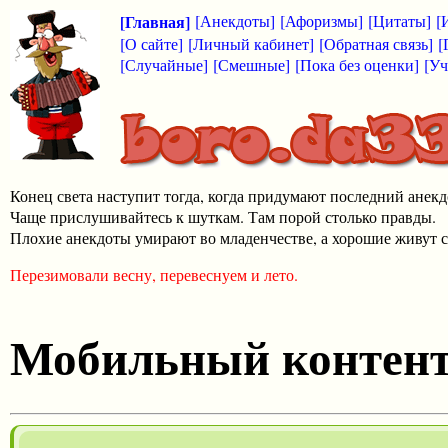
[Главная]
[Анекдоты]
[Афоризмы]
[Цитаты]
[
[О сайте]
[Личный кабинет]
[Обратная связь]
[
[Случайные]
[Смешные]
[Пока без оценки]
[Уч
Конец света наступит тогда, когда придумают последний анекд
Чаще прислушивайтесь к шуткам. Там порой столько правды.
Плохие анекдоты умирают во младенчестве, а хорошие живут с
Перезимовали весну, перевеснуем и лето.
Мобильный контен