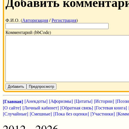
Добавить комментар
Ф.И.О. (
Авторизация
/
Регистрация
)
Комментарий (bbCode)
Добавить
Предпросмотр
[Главная]
[Анекдоты]
[Афоризмы]
[Цитаты]
[Истории]
[Поэзи
[О сайте]
[Личный кабинет]
[Обратная связь]
[Гостевая книга]
[Случайные]
[Смешные]
[Пока без оценки]
[Участники]
[Комм
2012 - 2026