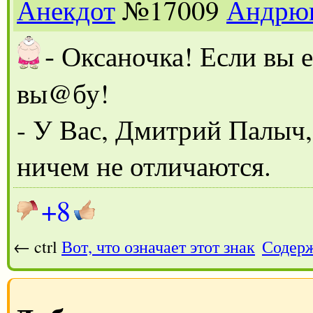
Анекдот
№17009
Андрю
-
Оксаночка! Если вы е
вы@бу!
- У Вас, Дмитрий Палыч,
ничем не отличаются.
+8
← ctrl
Вот, что означает этот знак
Содер