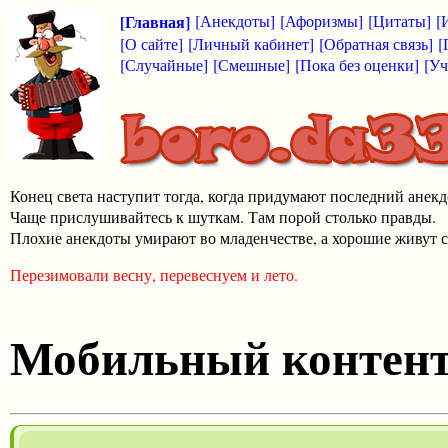
[Главная]
[Анекдоты]
[Афоризмы]
[Цитаты]
[
[О сайте]
[Личный кабинет]
[Обратная связь]
[
[Случайные]
[Смешные]
[Пока без оценки]
[Уч
Конец света наступит тогда, когда придумают последний анекд
Чаще прислушивайтесь к шуткам. Там порой столько правды.
Плохие анекдоты умирают во младенчестве, а хорошие живут с
Перезимовали весну, перевеснуем и лето.
Мобильный контен