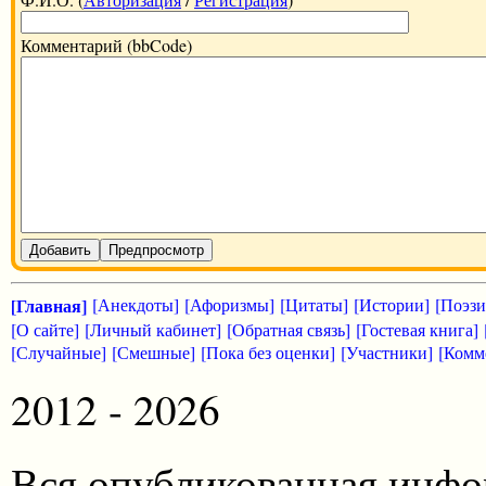
Комментарий (bbCode)
Добавить
Предпросмотр
[Главная]
[Анекдоты]
[Афоризмы]
[Цитаты]
[Истории]
[Поэзи
[О сайте]
[Личный кабинет]
[Обратная связь]
[Гостевая книга]
[Случайные]
[Смешные]
[Пока без оценки]
[Участники]
[Комм
2012 - 2026
Вся опубликованная инфо