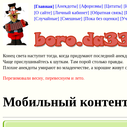
[Главная]
[Анекдоты]
[Афоризмы]
[Цитаты]
[
[О сайте]
[Личный кабинет]
[Обратная связь]
[
[Случайные]
[Смешные]
[Пока без оценки]
[Уч
Конец света наступит тогда, когда придумают последний анекд
Чаще прислушивайтесь к шуткам. Там порой столько правды.
Плохие анекдоты умирают во младенчестве, а хорошие живут с
Перезимовали весну, перевеснуем и лето.
Мобильный контен