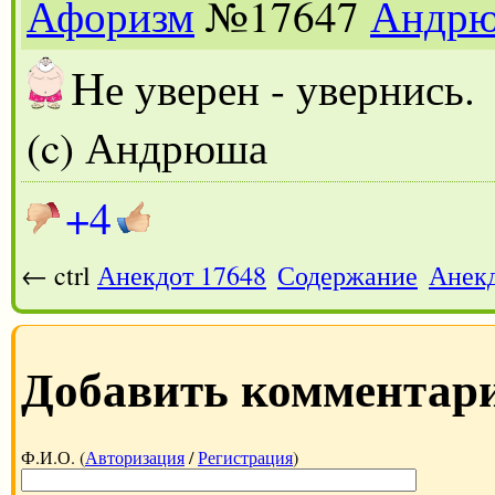
Афоризм
№17647
Андр
Н
е уверен - увернись.
(c) Андрюша
+4
← ctrl
Анекдот 17648
Содержание
Анекд
Добавить комментар
Ф.И.О. (
Авторизация
/
Регистрация
)