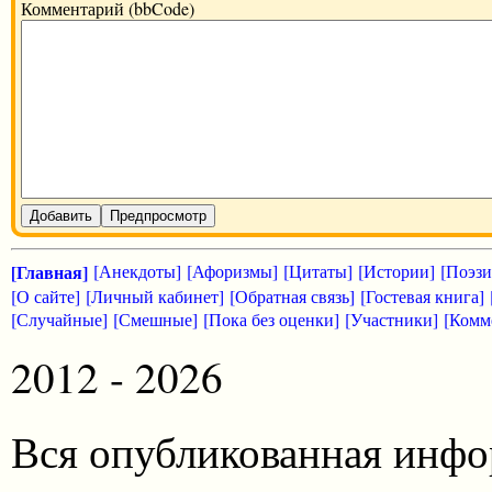
Комментарий (bbCode)
Добавить
Предпросмотр
[Главная]
[Анекдоты]
[Афоризмы]
[Цитаты]
[Истории]
[Поэзи
[О сайте]
[Личный кабинет]
[Обратная связь]
[Гостевая книга]
[Случайные]
[Смешные]
[Пока без оценки]
[Участники]
[Комм
2012 - 2026
Вся опубликованная инфо