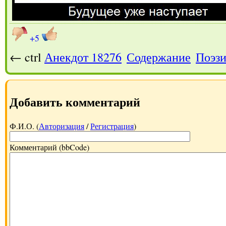
+5
← ctrl
Анекдот 18276
Содержание
Поэзи
Добавить комментарий
Ф.И.О. (
Авторизация
/
Регистрация
)
Комментарий (bbCode)