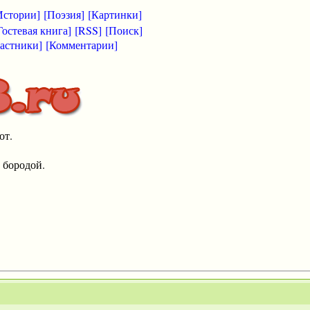
Истории]
[Поэзия]
[Картинки]
Гостевая книга]
[RSS]
[Поиск]
астники]
[Комментарии]
от.
 бородой.