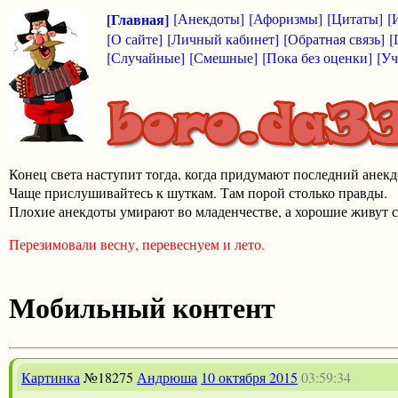
[Главная]
[Анекдоты]
[Афоризмы]
[Цитаты]
[
[О сайте]
[Личный кабинет]
[Обратная связь]
[
[Случайные]
[Смешные]
[Пока без оценки]
[Уч
Конец света наступит тогда, когда придумают последний анекд
Чаще прислушивайтесь к шуткам. Там порой столько правды.
Плохие анекдоты умирают во младенчестве, а хорошие живут с
Перезимовали весну, перевеснуем и лето.
Мобильный контент
Картинка
№18275
Андрюша
10 октября 2015
03:59:34