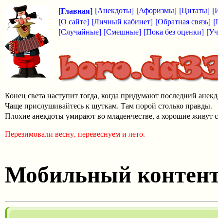
[Главная]
[Анекдоты]
[Афоризмы]
[Цитаты]
[
[О сайте]
[Личный кабинет]
[Обратная связь]
[
[Случайные]
[Смешные]
[Пока без оценки]
[Уч
Конец света наступит тогда, когда придумают последний анекд
Чаще прислушивайтесь к шуткам. Там порой столько правды.
Плохие анекдоты умирают во младенчестве, а хорошие живут с
Перезимовали весну, перевеснуем и лето.
Мобильный контен