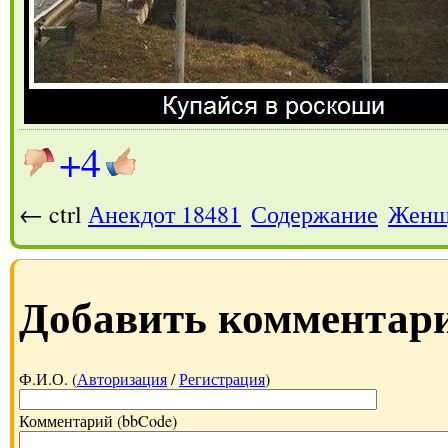
+4
← ctrl
Анекдот 18481
Содержание
Женщ
Добавить комментар
Ф.И.О. (
Авторизация
/
Регистрация
)
Комментарий (bbCode)