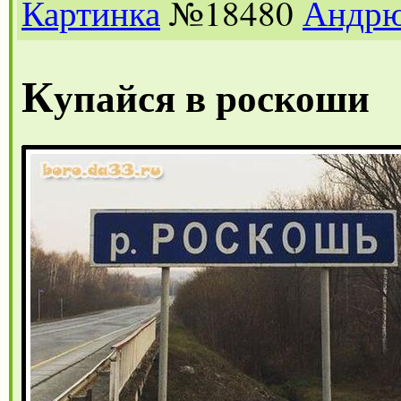
Картинка
№18480
Андр
К
упайся в роскоши