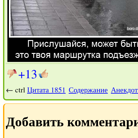
+13
← ctrl
Цитата 1851
Содержание
Анекдот
Добавить комментар