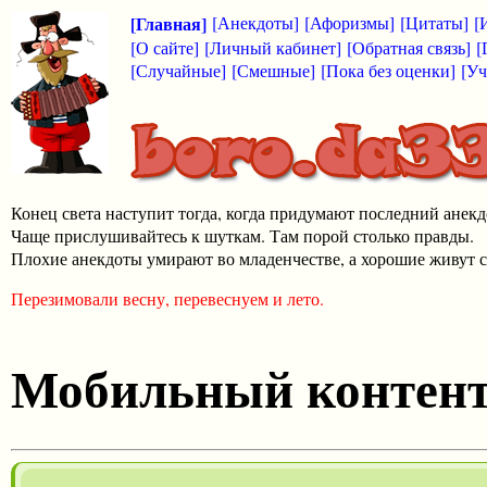
[Главная]
[Анекдоты]
[Афоризмы]
[Цитаты]
[
[О сайте]
[Личный кабинет]
[Обратная связь]
[
[Случайные]
[Смешные]
[Пока без оценки]
[Уч
Конец света наступит тогда, когда придумают последний анекд
Чаще прислушивайтесь к шуткам. Там порой столько правды.
Плохие анекдоты умирают во младенчестве, а хорошие живут с
Перезимовали весну, перевеснуем и лето.
Мобильный контен