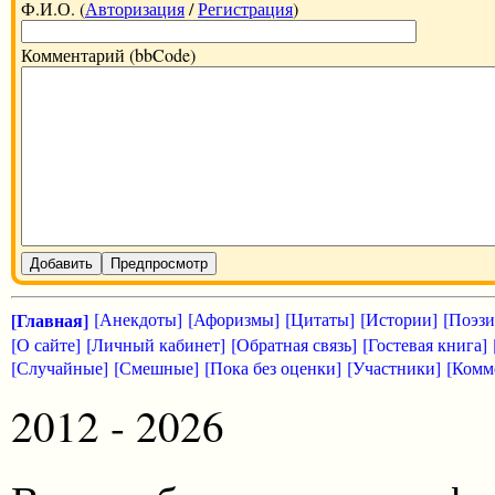
Ф.И.О. (
Авторизация
/
Регистрация
)
Комментарий (bbCode)
Добавить
Предпросмотр
[Главная]
[Анекдоты]
[Афоризмы]
[Цитаты]
[Истории]
[Поэзи
[О сайте]
[Личный кабинет]
[Обратная связь]
[Гостевая книга]
[Случайные]
[Смешные]
[Пока без оценки]
[Участники]
[Комм
2012 - 2026