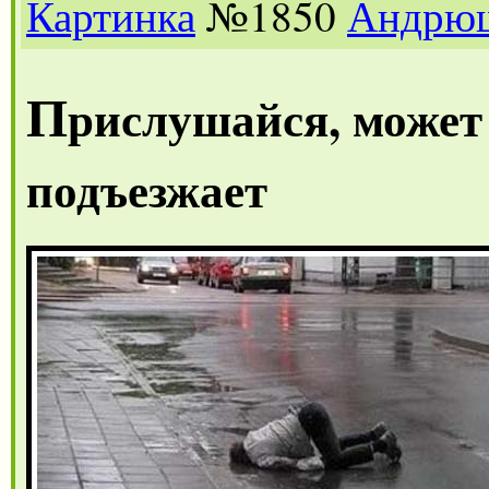
Картинка
№1850
Андрю
П
рислушайся, может
подъезжает