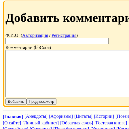
Добавить комментар
Ф.И.О. (
Авторизация
/
Регистрация
)
Комментарий (bbCode)
Добавить
Предпросмотр
[Главная]
[Анекдоты]
[Афоризмы]
[Цитаты]
[Истории]
[Поэзи
[О сайте]
[Личный кабинет]
[Обратная связь]
[Гостевая книга]
[Случайные]
[Смешные]
[Пока без оценки]
[Участники]
[Комм