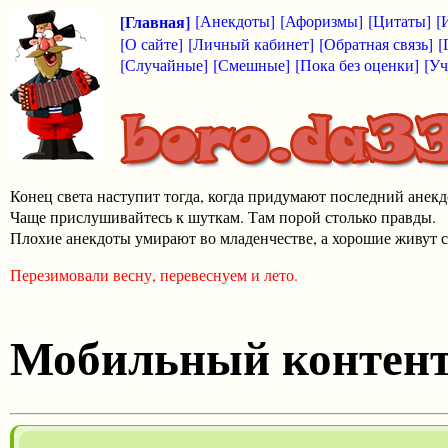
[Главная]
[Анекдоты]
[Афоризмы]
[Цитаты]
[
[О сайте]
[Личный кабинет]
[Обратная связь]
[
[Случайные]
[Смешные]
[Пока без оценки]
[Уч
Конец света наступит тогда, когда придумают последний анекд
Чаще прислушивайтесь к шуткам. Там порой столько правды.
Плохие анекдоты умирают во младенчестве, а хорошие живут с
Перезимовали весну, перевеснуем и лето.
Мобильный контен