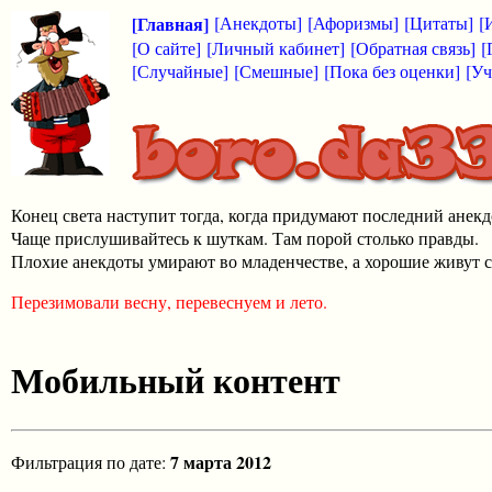
[Главная]
[Анекдоты]
[Афоризмы]
[Цитаты]
[
[О сайте]
[Личный кабинет]
[Обратная связь]
[
[Случайные]
[Смешные]
[Пока без оценки]
[Уч
Конец света наступит тогда, когда придумают последний анекд
Чаще прислушивайтесь к шуткам. Там порой столько правды.
Плохие анекдоты умирают во младенчестве, а хорошие живут с
Перезимовали весну, перевеснуем и лето.
Мобильный контент
7 марта 2012
Фильтрация по дате: