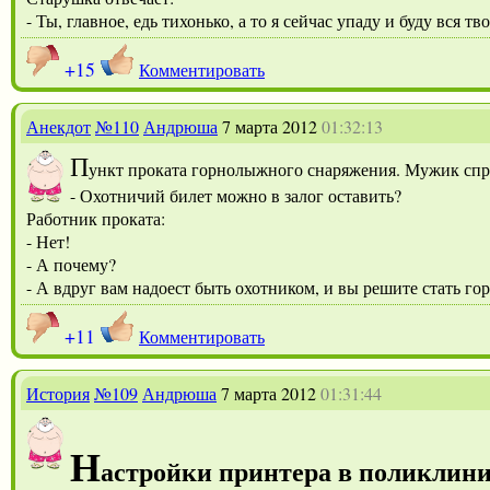
- Ты, главное, едь тихонько, а то я сейчас упаду и буду вся тво
+15
Комментировать
Анекдот
№110
Андрюша
7 марта 2012
01:32:13
П
ункт проката горнолыжного снаряжения. Мужик сп
- Охотничий билет можно в залог оставить?
Работник проката:
- Нет!
- А почему?
- А вдруг вам надоест быть охотником, и вы решите стать 
+11
Комментировать
История
№109
Андрюша
7 марта 2012
01:31:44
Н
астройки принтера в поликлин