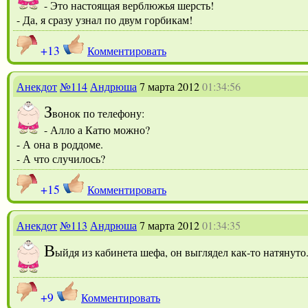
- Это настоящая верблюжья шерсть!
- Да, я сразу узнал по двум горбикам!
+13
Комментировать
Анекдот
№114
Андрюша
7 марта 2012
01:34:56
З
вонок по телефону:
- Алло а Катю можно?
- А она в роддоме.
- А что случилось?
+15
Комментировать
Анекдот
№113
Андрюша
7 марта 2012
01:34:35
В
ыйдя из кабинета шефа, он выглядел как-то натянуто
+9
Комментировать