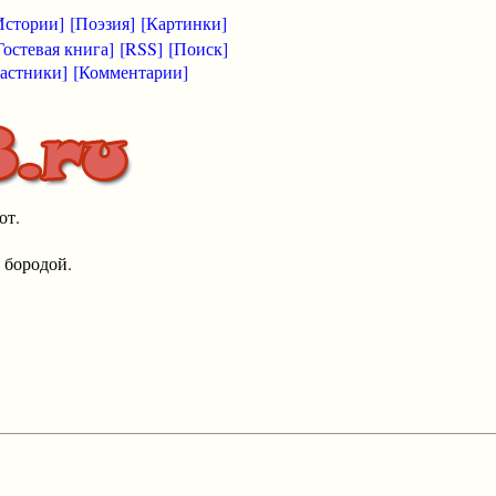
Истории]
[Поэзия]
[Картинки]
Гостевая книга]
[RSS]
[Поиск]
астники]
[Комментарии]
от.
 бородой.