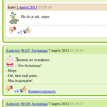
karto
1 марта 2013
13:29:16
n
a do je tak, super
+2
Анекдот
№107
Андрюша
7 марта 2012
01:29:43
З
вонок по телефону:
- Это больница?
- Морг.
- Ой, мне ещё рано.
- Мы подождём!
+9
Комментировать
Анекдот
№106
Андрюша
7 марта 2012
01:29:27