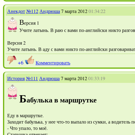
Анекдот
№112
Андрюша
7 марта 2012
01:34:22
В
ерсия 1
Учите латынь. В раю с вами по-английски никто разгов
Версия 2
Учите латынь. В аду с вами никто по-английски разговариват
+6
Комментировать
История
№111
Андрюша
7 марта 2012
01:33:19
Б
абулька в маршрутке
Еду в маршрутке.
Заходит бабулька, у нее что-то выпало из сумки, а водитель 
- Что упало, то моё.
Старушка отвечает: