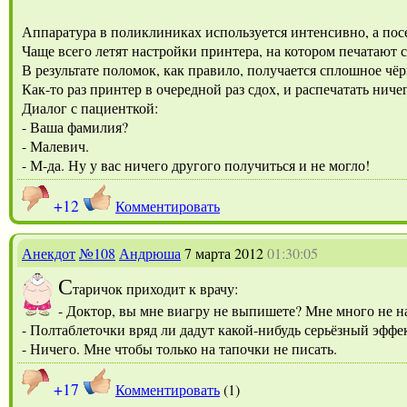
Аппаратура в поликлиниках используется интенсивно, а пос
Чаще всего летят настройки принтера, на котором печатают 
В результате поломок, как правило, получается сплошное чё
Как-то раз принтер в очередной раз сдох, и распечатать ничег
Диалог с пациенткой:
- Ваша фамилия?
- Малевич.
- М-да. Ну у вас ничего другого получиться и не могло!
+12
Комментировать
Анекдот
№108
Андрюша
7 марта 2012
01:30:05
С
таричок приходит к врачу:
- Доктор, вы мне виагру не выпишете? Мне много не на
- Полтаблеточки вряд ли дадут какой-нибудь серьёзный эффе
- Ничего. Мне чтобы только на тапочки не писать.
+17
Комментировать
(1)