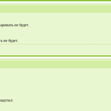
аривать не будет.
ь не будет.
пошутил: