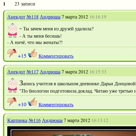
1
23 записи
Анекдот
№118
Андрюша
7 марта 2012
16:16:19
-
Ты зачем меня из друзей удалила?
- А ты меня бесишь!
- А ничё, что мы женаты?!
+15
Комментировать
Анекдот
№117
Андрюша
7 марта 2012
16:15:33
З
апись учителя в школьном дневнике Дарьи Донцовой
"По биологии подготовила доклад. Читаю уже третью н
+10
Комментировать
Картинка
№116
Андрюша
7 марта 2012
16:13:12