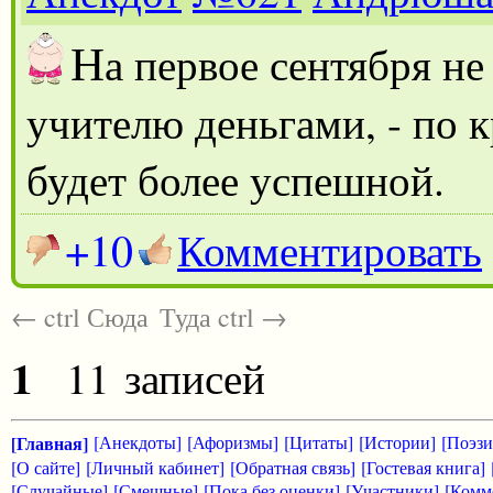
Н
а первое сентября н
учителю деньгами, - по к
будет более успешной.
+10
Комментировать
← ctrl Сюда
Туда ctrl →
1
11 записей
[Главная]
[Анекдоты]
[Афоризмы]
[Цитаты]
[Истории]
[Поэзи
[О сайте]
[Личный кабинет]
[Обратная связь]
[Гостевая книга]
[Случайные]
[Смешные]
[Пока без оценки]
[Участники]
[Комм