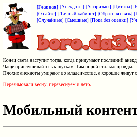
[Главная]
[Анекдоты]
[Афоризмы]
[Цитаты]
[
[О сайте]
[Личный кабинет]
[Обратная связь]
[
[Случайные]
[Смешные]
[Пока без оценки]
[Уч
Конец света наступит тогда, когда придумают последний анекд
Чаще прислушивайтесь к шуткам. Там порой столько правды.
Плохие анекдоты умирают во младенчестве, а хорошие живут с
Перезимовали весну, перевеснуем и лето.
Мобильный контен