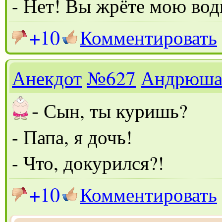
- Нет! Вы жрёте мою вод
+10
Комментировать
Анекдот
№627
Андрюш
-
Сын, ты куришь?
- Папа, я дочь!
- Что, докурился?!
+10
Комментировать