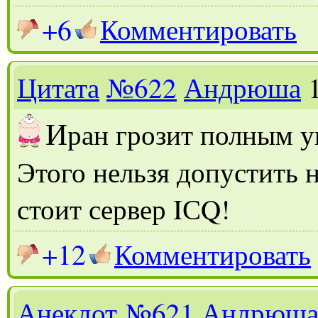
+6
Комментировать
Цитата
№622
Андрюша
И
ран грозит полным 
Этого нельзя допустить н
стоит сервер IСQ!
+12
Комментировать
Анекдот
№621
Андрюш