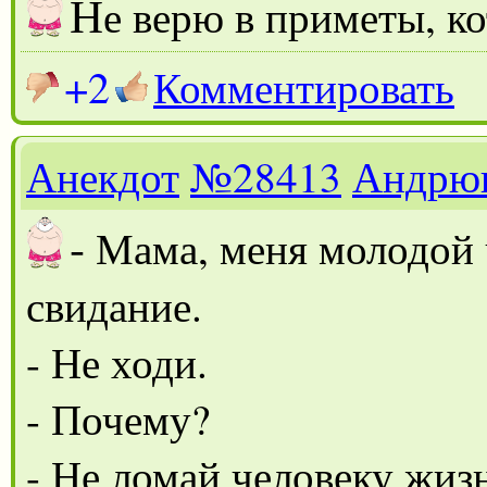
Н
е верю в приметы, ко
+2
Комментировать
Анекдот
№28413
Андрю
-
Мама, меня молодой 
свидание.
- Не ходи.
- Почему?
- Не ломай человеку жиз