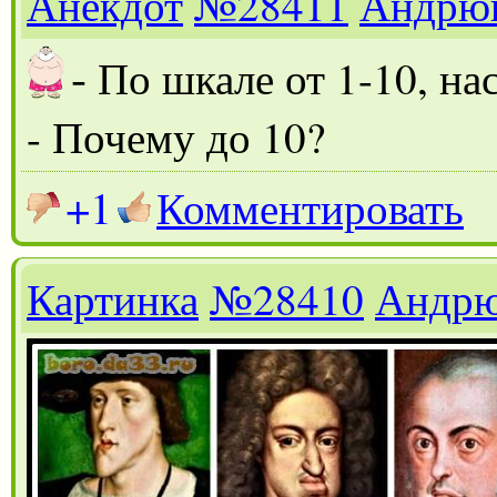
Анекдот
№28411
Андрю
-
По шкале от 1-10, на
- Почему до 10?
+1
Комментировать
Картинка
№28410
Андр