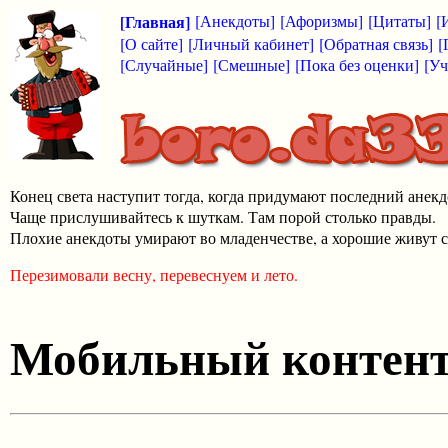
[Главная]
[Анекдоты]
[Афоризмы]
[Цитаты]
[
[О сайте]
[Личный кабинет]
[Обратная связь]
[
[Случайные]
[Смешные]
[Пока без оценки]
[Уч
Конец света наступит тогда, когда придумают последний анекд
Чаще прислушивайтесь к шуткам. Там порой столько правды.
Плохие анекдоты умирают во младенчестве, а хорошие живут с
Перезимовали весну, перевеснуем и лето.
Мобильный контен