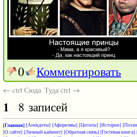
0
Комментировать
← ctrl Сюда
Туда ctrl →
1
8 записей
[Главная]
[Анекдоты]
[Афоризмы]
[Цитаты]
[Истории]
[Поэзи
[О сайте]
[Личный кабинет]
[Обратная связь]
[Гостевая книга]