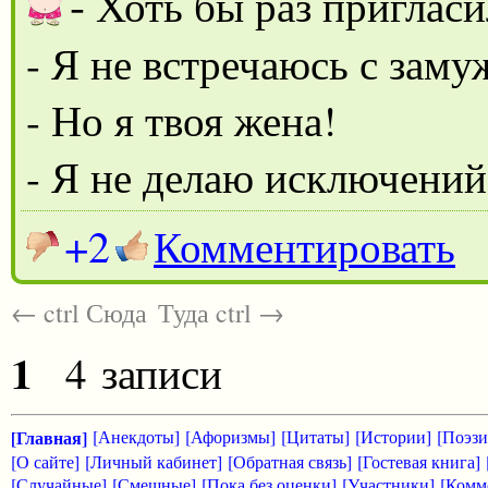
-
Хоть бы раз пригласи
- Я не встречаюсь с за
- Но я твоя жена!
- Я не делаю исключений
+2
Комментировать
← ctrl Сюда
Туда ctrl →
1
4 записи
[Главная]
[Анекдоты]
[Афоризмы]
[Цитаты]
[Истории]
[Поэзи
[О сайте]
[Личный кабинет]
[Обратная связь]
[Гостевая книга]
[Случайные]
[Смешные]
[Пока без оценки]
[Участники]
[Комм