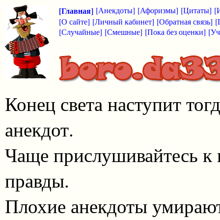
[Главная]
[Анекдоты]
[Афоризмы]
[Цитаты]
[
[О сайте]
[Личный кабинет]
[Обратная связь]
[
[Случайные]
[Смешные]
[Пока без оценки]
[Уч
Конец света наступит тог
анекдот.
Чаще прислушивайтесь к 
правды.
Плохие анекдоты умирают