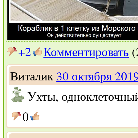
+2
Комментировать
(
Виталик
30 октября 201
У
хты, одноклеточный
0