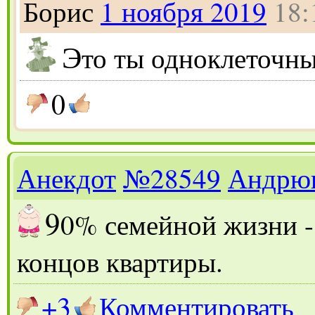
Борис
1 ноября 2019
18:
Э
то ты одноклеточны
0
Анекдот
№28549
Андрю
9
0% семейной жизни - 
концов квартиры.
+3
Комментировать