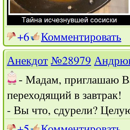
+6
Комментировать
Анекдот
№28979
Андрю
-
Мадам, приглашаю Ва
переходящий в завтрак!
- Вы что, сдурели? Целу
+5
Комментировать