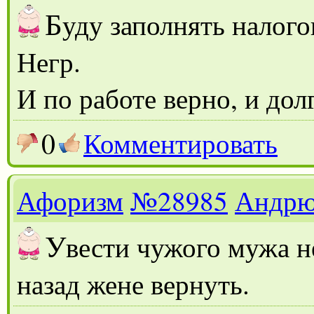
Б
уду заполнять налог
Негр.
И по работе верно, и дол
0
Комментировать
Афоризм
№28985
Андр
У
вести чужого мужа н
назад жене вернуть.