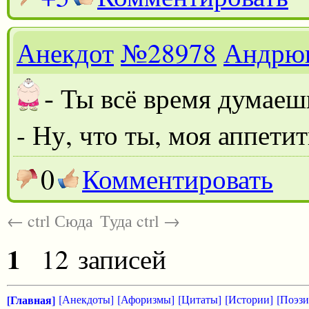
Анекдот
№28978
Андрю
-
Ты всё время думаешь
- Ну, что ты, моя аппети
0
Комментировать
← ctrl Сюда
Туда ctrl →
1
12 записей
[Главная]
[Анекдоты]
[Афоризмы]
[Цитаты]
[Истории]
[Поэзи