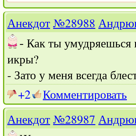
Анекдот
№28988
Андрю
-
Как ты умудряешься п
икры?
- Зато у меня всегда блес
+2
Комментировать
Анекдот
№28987
Андрю