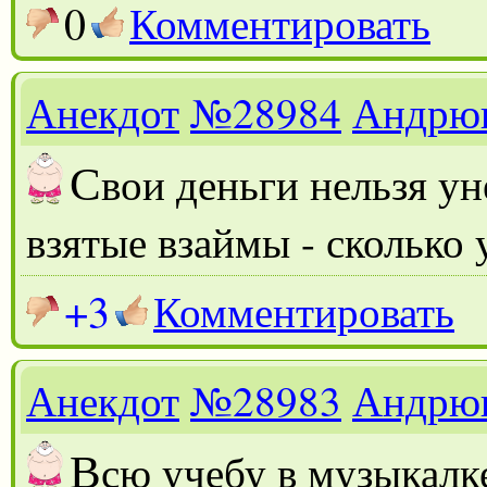
0
Комментировать
Анекдот
№28984
Андрю
С
вои деньги нельзя ун
взятые взаймы - сколько 
+3
Комментировать
Анекдот
№28983
Андрю
В
сю учебу в музыкалк