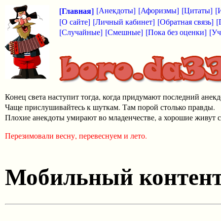
[Главная]
[Анекдоты]
[Афоризмы]
[Цитаты]
[
[О сайте]
[Личный кабинет]
[Обратная связь]
[
[Случайные]
[Смешные]
[Пока без оценки]
[Уч
Конец света наступит тогда, когда придумают последний анекд
Чаще прислушивайтесь к шуткам. Там порой столько правды.
Плохие анекдоты умирают во младенчестве, а хорошие живут с
Перезимовали весну, перевеснуем и лето.
Мобильный контен