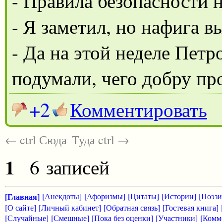
- Правила безопасности
- Я заметил, но нафига в
- Да на этой неделе Петр
подумали, чего добру пр
+2
Комментировать
← ctrl Сюда
Туда ctrl →
1
6 записей
[Главная]
[Анекдоты]
[Афоризмы]
[Цитаты]
[Истории]
[Поэзи
[О сайте]
[Личный кабинет]
[Обратная связь]
[Гостевая книга]
[Случайные]
[Смешные]
[Пока без оценки]
[Участники]
[Комм