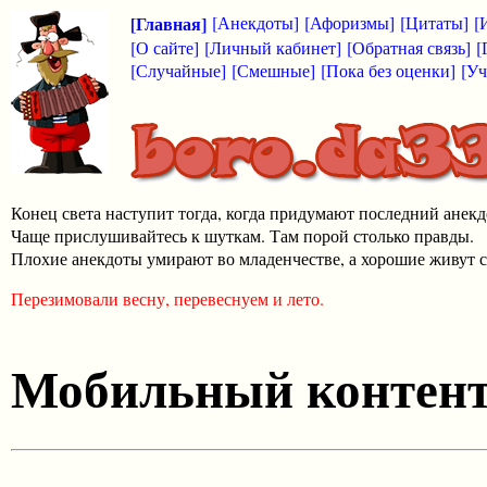
[Главная]
[Анекдоты]
[Афоризмы]
[Цитаты]
[
[О сайте]
[Личный кабинет]
[Обратная связь]
[
[Случайные]
[Смешные]
[Пока без оценки]
[Уч
Конец света наступит тогда, когда придумают последний анекд
Чаще прислушивайтесь к шуткам. Там порой столько правды.
Плохие анекдоты умирают во младенчестве, а хорошие живут с
Перезимовали весну, перевеснуем и лето.
Мобильный контен