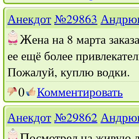
Анекдот
№29863
Андрю
Ж
ена на 8 марта заказ
ее ещё более привлекате
Пожалуй, куплю водки.
0
Комментировать
Анекдот
№29862
Андрю
П
осмотрел на живую 