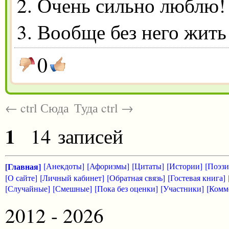
2. Очень сильно люблю!
3. Вообще без него жить
0
← ctrl Сюда
Туда ctrl →
1
14 записей
[Главная]
[Анекдоты]
[Афоризмы]
[Цитаты]
[Истории]
[Поэзи
[О сайте]
[Личный кабинет]
[Обратная связь]
[Гостевая книга]
[Случайные]
[Смешные]
[Пока без оценки]
[Участники]
[Комм
2012 - 2026