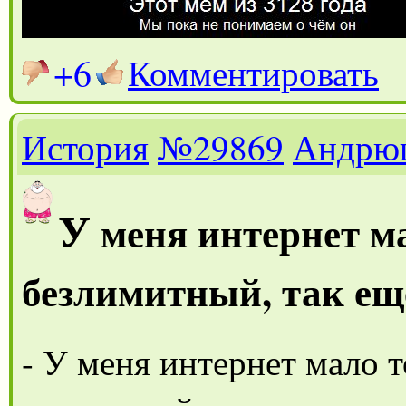
+6
Комментировать
История
№29869
Андрю
У
меня интернет ма
безлимитный, так ещ
- У меня интернет мало т