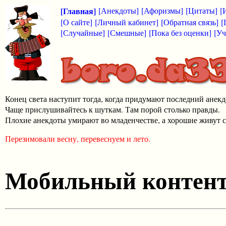
[Главная]
[Анекдоты]
[Афоризмы]
[Цитаты]
[
[О сайте]
[Личный кабинет]
[Обратная связь]
[
[Случайные]
[Смешные]
[Пока без оценки]
[Уч
Конец света наступит тогда, когда придумают последний анекд
Чаще прислушивайтесь к шуткам. Там порой столько правды.
Плохие анекдоты умирают во младенчестве, а хорошие живут с
Перезимовали весну, перевеснуем и лето.
Мобильный контен