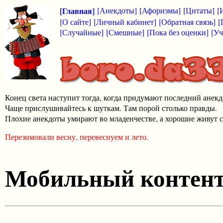
[Главная]
[Анекдоты]
[Афоризмы]
[Цитаты]
[
[О сайте]
[Личный кабинет]
[Обратная связь]
[
[Случайные]
[Смешные]
[Пока без оценки]
[Уч
Конец света наступит тогда, когда придумают последний анекд
Чаще прислушивайтесь к шуткам. Там порой столько правды.
Плохие анекдоты умирают во младенчестве, а хорошие живут с
Перезимовали весну, перевеснуем и лето.
Мобильный контен