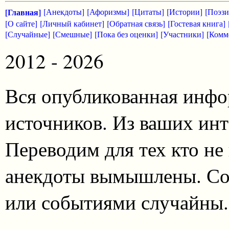
[Главная]
[Анекдоты]
[Афоризмы]
[Цитаты]
[Истории]
[Поэзи
[О сайте]
[Личный кабинет]
[Обратная связь]
[Гостевая книга]
[Случайные]
[Смешные]
[Пока без оценки]
[Участники]
[Комм
2012 - 2026
Вся опубликованная инфо
источников. Из ваших инт
Переводим для тех кто не
анекдоты вымышлены. Со
или событиями случайны.