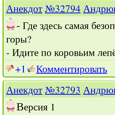
Анекдот
№32794
Андрю
-
Где здесь самая безо
горы?
- Идите по коровьим леп
+1
Комментировать
Анекдот
№32793
Андрю
В
ерсия 1