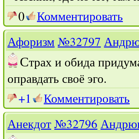
0
Комментировать
Афоризм
№32797
Андр
С
трах и обида придума
оправдать своё эго.
+1
Комментировать
Анекдот
№32796
Андрю