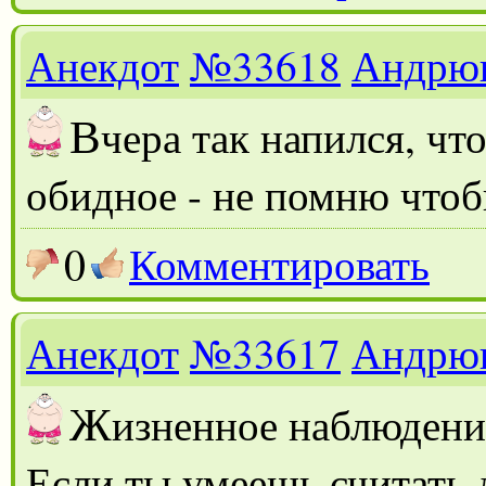
Анекдот
№33618
Андрю
В
чера так напился, чт
обидное - не помню чтоб
0
Комментировать
Анекдот
№33617
Андрю
Ж
изненное наблюдени
Если ты умеешь считать д