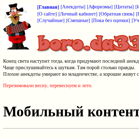
[Главная]
[Анекдоты]
[Афоризмы]
[Цитаты]
[
[О сайте]
[Личный кабинет]
[Обратная связь]
[
[Случайные]
[Смешные]
[Пока без оценки]
[Уч
Конец света наступит тогда, когда придумают последний анекд
Чаще прислушивайтесь к шуткам. Там порой столько правды.
Плохие анекдоты умирают во младенчестве, а хорошие живут с
Перезимовали весну, перевеснуем и лето.
Мобильный контен