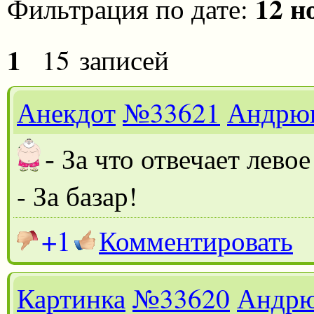
12 н
Фильтрация по дате:
1
15 записей
Анекдот
№33621
Андрю
-
За что отвечает лево
- За базар!
+1
Комментировать
Картинка
№33620
Андр