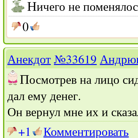
Н
ичего не поменялос
0
Анекдот
№33619
Андрю
П
осмотрев на лицо сид
дал ему денег.
Он вернул мне их и сказа
+1
Комментировать