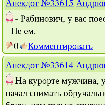
Анекдот
№33615
Андрю
-
Рабинович, у вас пое
- Не ем.
0
Комментировать
Анекдот
№33614
Андрю
Н
а курорте мужчина, 
начал снимать обручальн
брюк, чем только спугнул