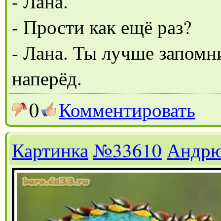
- Лана.
- Прости как ещё раз?
- Лана. Ты лучше запомн
наперёд.
0
Комментировать
Картинка
№33610
Андр