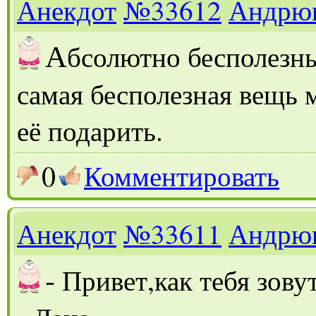
Анекдот
№33612
Андрю
А
бсолютно бесполезны
самая бесполезная вещь 
её подарить.
0
Комментировать
Анекдот
№33611
Андрю
-
Привет,как тебя зову