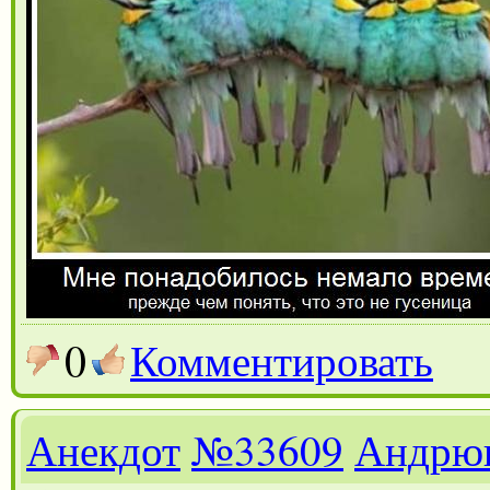
0
Комментировать
Анекдот
№33609
Андрю