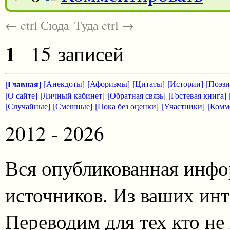
← ctrl Сюда
Туда ctrl →
1
15 записей
[Главная]
[Анекдоты]
[Афоризмы]
[Цитаты]
[Истории]
[Поэзи
[О сайте]
[Личный кабинет]
[Обратная связь]
[Гостевая книга]
[Случайные]
[Смешные]
[Пока без оценки]
[Участники]
[Комм
2012 - 2026
Вся опубликованная инфо
источников. Из ваших инт
Переводим для тех кто не