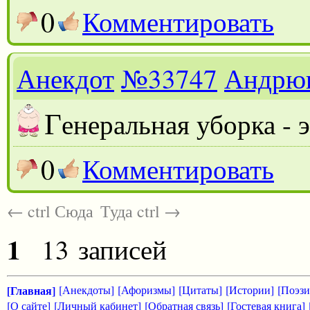
0
Комментировать
Анекдот
№33747
Андрю
Г
енеральная уборка - э
0
Комментировать
← ctrl Сюда
Туда ctrl →
1
13 записей
[Главная]
[Анекдоты]
[Афоризмы]
[Цитаты]
[Истории]
[Поэзи
[О сайте]
[Личный кабинет]
[Обратная связь]
[Гостевая книга]