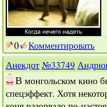
0
Комментировать
Анекдот
№33749
Андрю
В
монгольском кино б
спецэффект. Хотя некото
коня разорвало по-насто