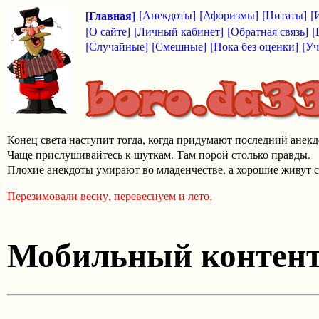
[Главная]
[Анекдоты]
[Афоризмы]
[Цитаты]
[
[О сайте]
[Личный кабинет]
[Обратная связь]
[
[Случайные]
[Смешные]
[Пока без оценки]
[Уч
Конец света наступит тогда, когда придумают последний анекд
Чаще прислушивайтесь к шуткам. Там порой столько правды.
Плохие анекдоты умирают во младенчестве, а хорошие живут с
Перезимовали весну, перевеснуем и лето.
Мобильный контен