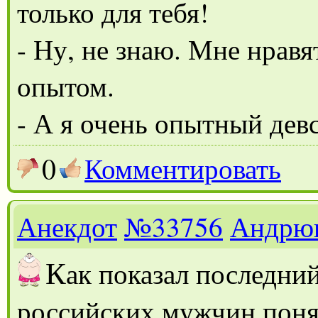
только для тебя!
- Ну, не знаю. Мне нрав
опытом.
- А я очень опытный дев
0
Комментировать
Анекдот
№33756
Андрю
К
ак показал последни
российских мужчин понят