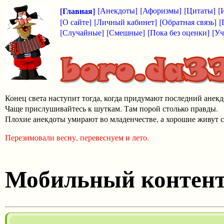
[Главная]
[Анекдоты]
[Афоризмы]
[Цитаты]
[
[О сайте]
[Личный кабинет]
[Обратная связь]
[
[Случайные]
[Смешные]
[Пока без оценки]
[Уч
Конец света наступит тогда, когда придумают последний анекд
Чаще прислушивайтесь к шуткам. Там порой столько правды.
Плохие анекдоты умирают во младенчестве, а хорошие живут с
Перезимовали весну, перевеснуем и лето.
Мобильный контен