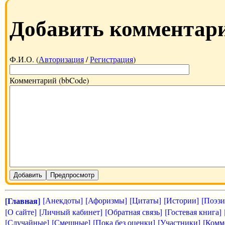
Добавить комментар
Ф.И.О. (
Авторизация
/
Регистрация
)
Комментарий (bbCode)
Добавить
Предпросмотр
[Главная]
[Анекдоты]
[Афоризмы]
[Цитаты]
[Истории]
[Поэзи
[О сайте]
[Личный кабинет]
[Обратная связь]
[Гостевая книга]
[Случайные]
[Смешные]
[Пока без оценки]
[Участники]
[Комм