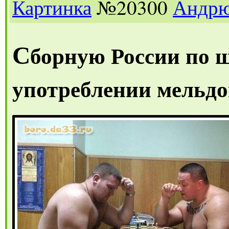
Картинка
№20300
Андр
С
борную России по 
употреблении мельд