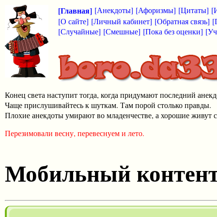
[Главная]
[Анекдоты]
[Афоризмы]
[Цитаты]
[
[О сайте]
[Личный кабинет]
[Обратная связь]
[
[Случайные]
[Смешные]
[Пока без оценки]
[Уч
Конец света наступит тогда, когда придумают последний анекд
Чаще прислушивайтесь к шуткам. Там порой столько правды.
Плохие анекдоты умирают во младенчестве, а хорошие живут с
Перезимовали весну, перевеснуем и лето.
Мобильный контен