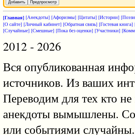
Добавить
Предпросмотр
[Главная]
[Анекдоты]
[Афоризмы]
[Цитаты]
[Истории]
[Поэзи
[О сайте]
[Личный кабинет]
[Обратная связь]
[Гостевая книга]
[Случайные]
[Смешные]
[Пока без оценки]
[Участники]
[Комм
2012 - 2026
Вся опубликованная инфо
источников. Из ваших инт
Переводим для тех кто не
анекдоты вымышлены. Со
или событиями случайны.