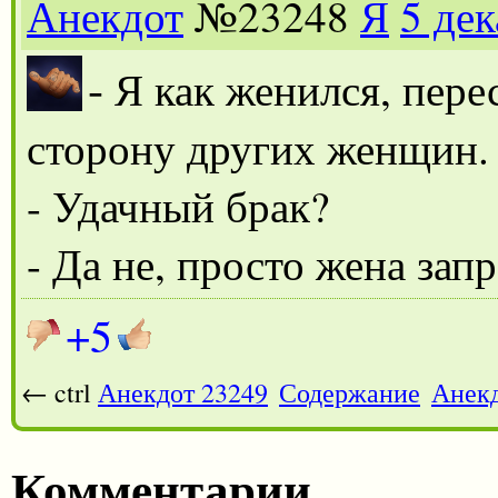
Анекдот
№23248
Я
5 де
-
Я как женился, перес
сторону других женщин
- Удачный брак?
- Да не, просто жена зап
+5
← ctrl
Анекдот 23249
Содержание
Анекд
Комментарии