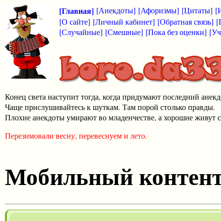
[Главная]
[Анекдоты]
[Афоризмы]
[Цитаты]
[
[О сайте]
[Личный кабинет]
[Обратная связь]
[
[Случайные]
[Смешные]
[Пока без оценки]
[Уч
Конец света наступит тогда, когда придумают последний анекд
Чаще прислушивайтесь к шуткам. Там порой столько правды.
Плохие анекдоты умирают во младенчестве, а хорошие живут с
Перезимовали весну, перевеснуем и лето.
Мобильный контен