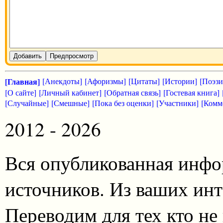
Добавить
Предпросмотр
[Главная]
[Анекдоты]
[Афоризмы]
[Цитаты]
[Истории]
[Поэзи
[О сайте]
[Личный кабинет]
[Обратная связь]
[Гостевая книга]
[Случайные]
[Смешные]
[Пока без оценки]
[Участники]
[Комм
2012 - 2026
Вся опубликованная инфо
источников. Из ваших инт
Переводим для тех кто не