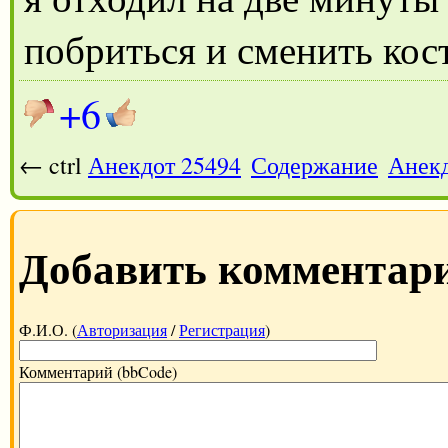
побриться и сменить ко
+6
← ctrl
Анекдот 25494
Содержание
Анекд
Добавить комментар
Ф.И.О. (
Авторизация
/
Регистрация
)
Комментарий (bbCode)