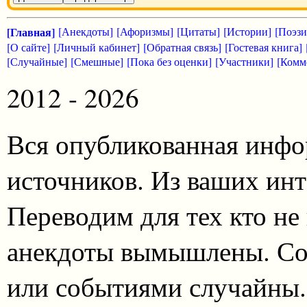
[Главная]
[Анекдоты]
[Афоризмы]
[Цитаты]
[Истории]
[Поэзи
[О сайте]
[Личный кабинет]
[Обратная связь]
[Гостевая книга]
[Случайные]
[Смешные]
[Пока без оценки]
[Участники]
[Комм
2012 - 2026
Вся опубликованная инфо
источников. Из ваших инт
Переводим для тех кто не
анекдоты вымышлены. Со
или событиями случайны.