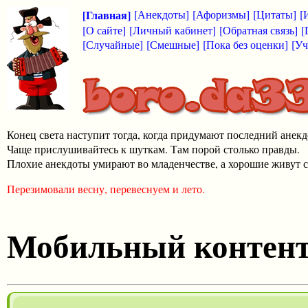
[Главная]
[Анекдоты]
[Афоризмы]
[Цитаты]
[
[О сайте]
[Личный кабинет]
[Обратная связь]
[
[Случайные]
[Смешные]
[Пока без оценки]
[Уч
Конец света наступит тогда, когда придумают последний анекд
Чаще прислушивайтесь к шуткам. Там порой столько правды.
Плохие анекдоты умирают во младенчестве, а хорошие живут с
Перезимовали весну, перевеснуем и лето.
Мобильный контен