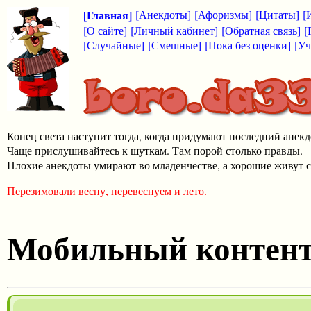
[Главная]
[Анекдоты]
[Афоризмы]
[Цитаты]
[
[О сайте]
[Личный кабинет]
[Обратная связь]
[
[Случайные]
[Смешные]
[Пока без оценки]
[Уч
Конец света наступит тогда, когда придумают последний анекд
Чаще прислушивайтесь к шуткам. Там порой столько правды.
Плохие анекдоты умирают во младенчестве, а хорошие живут с
Перезимовали весну, перевеснуем и лето.
Мобильный контен