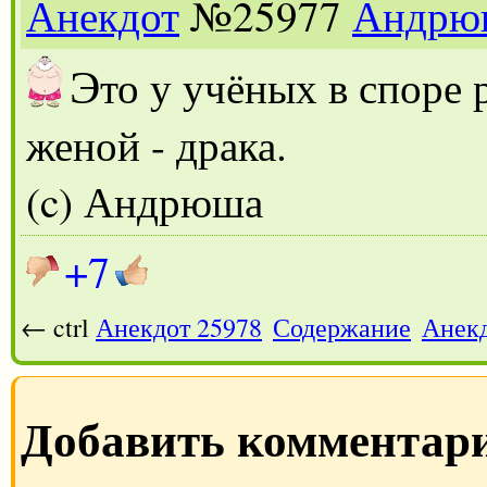
Анекдот
№25977
Андрю
Э
то у учёных в споре 
женой - драка.
(c) Андрюша
+7
← ctrl
Анекдот 25978
Содержание
Анекд
Добавить комментар