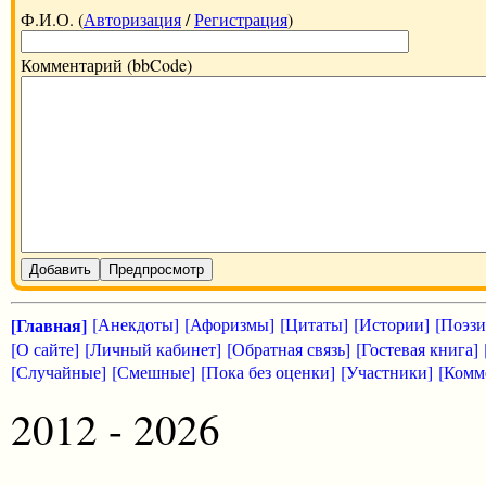
Ф.И.О. (
Авторизация
/
Регистрация
)
Комментарий (bbCode)
Добавить
Предпросмотр
[Главная]
[Анекдоты]
[Афоризмы]
[Цитаты]
[Истории]
[Поэзи
[О сайте]
[Личный кабинет]
[Обратная связь]
[Гостевая книга]
[Случайные]
[Смешные]
[Пока без оценки]
[Участники]
[Комм
2012 - 2026