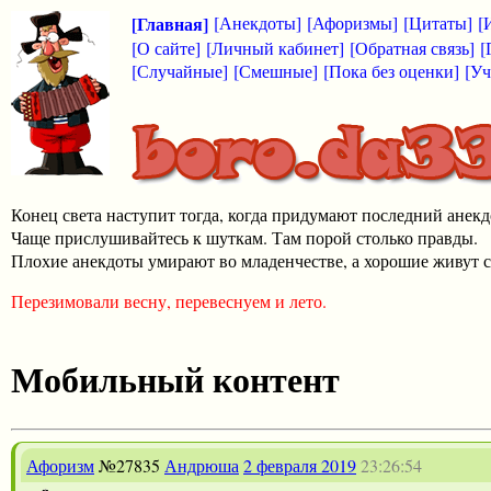
[Главная]
[Анекдоты]
[Афоризмы]
[Цитаты]
[
[О сайте]
[Личный кабинет]
[Обратная связь]
[
[Случайные]
[Смешные]
[Пока без оценки]
[Уч
Конец света наступит тогда, когда придумают последний анекд
Чаще прислушивайтесь к шуткам. Там порой столько правды.
Плохие анекдоты умирают во младенчестве, а хорошие живут с
Перезимовали весну, перевеснуем и лето.
Мобильный контент
Афоризм
№27835
Андрюша
2 февраля 2019
23:26:54