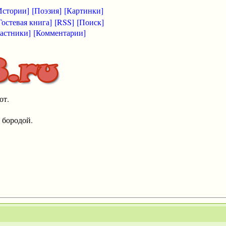
Истории]
[Поэзия]
[Картинки]
Гостевая книга]
[RSS]
[Поиск]
астники]
[Комментарии]
от.
 бородой.