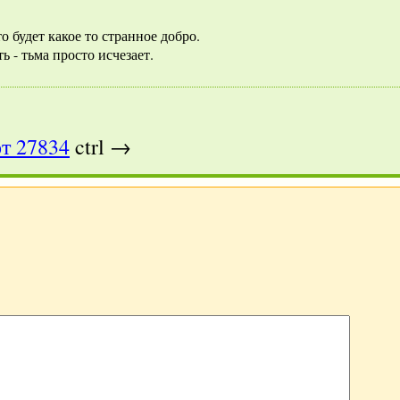
о будет какое то странное добро.
ть - тьма просто исчезает.
т 27834
ctrl →