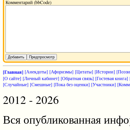
Комментарий (bbCode)
Добавить
Предпросмотр
[Главная]
[Анекдоты]
[Афоризмы]
[Цитаты]
[Истории]
[Поэзи
[О сайте]
[Личный кабинет]
[Обратная связь]
[Гостевая книга]
[Случайные]
[Смешные]
[Пока без оценки]
[Участники]
[Комм
2012 - 2026
Вся опубликованная инфо