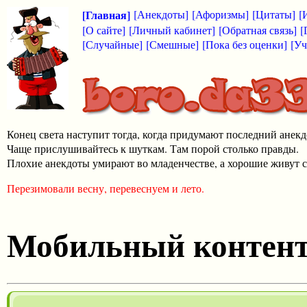
[Главная]
[Анекдоты]
[Афоризмы]
[Цитаты]
[
[О сайте]
[Личный кабинет]
[Обратная связь]
[
[Случайные]
[Смешные]
[Пока без оценки]
[Уч
Конец света наступит тогда, когда придумают последний анекд
Чаще прислушивайтесь к шуткам. Там порой столько правды.
Плохие анекдоты умирают во младенчестве, а хорошие живут с
Перезимовали весну, перевеснуем и лето.
Мобильный контен