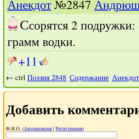
Анекдот
№2847
Андрюш
С
сорятся 2 подружки: 
грамм водки.
+11
← ctrl
Поэзия 2848
Содержание
Анекдот
Добавить комментар
Ф.И.О. (
Авторизация
/
Регистрация
)