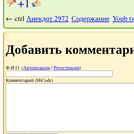
+1
← ctrl
Анекдот 2972
Содержание
Youb t
Добавить комментар
Ф.И.О. (
Авторизация
/
Регистрация
)
Комментарий (bbCode)