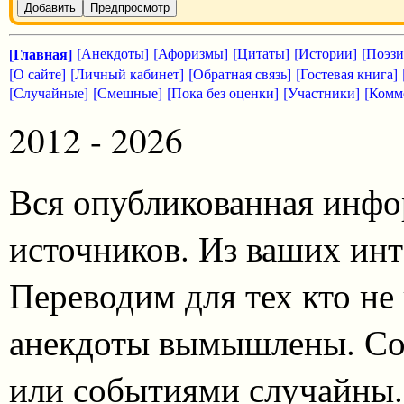
Добавить
Предпросмотр
[Главная]
[Анекдоты]
[Афоризмы]
[Цитаты]
[Истории]
[Поэзи
[О сайте]
[Личный кабинет]
[Обратная связь]
[Гостевая книга]
[Случайные]
[Смешные]
[Пока без оценки]
[Участники]
[Комм
2012 - 2026
Вся опубликованная инфо
источников. Из ваших инт
Переводим для тех кто не
анекдоты вымышлены. Со
или событиями случайны.