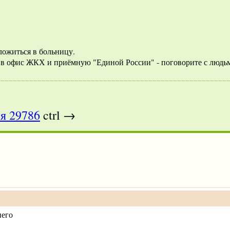
 ложиться в больницу.
е в офис ЖКХ и приёмную "Единой России" - поговорите с людь
я 29786
ctrl →
него