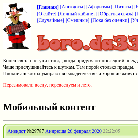
[Главная]
[Анекдоты]
[Афоризмы]
[Цитаты]
[
[О сайте]
[Личный кабинет]
[Обратная связь]
[
[Случайные]
[Смешные]
[Пока без оценки]
[Уч
Конец света наступит тогда, когда придумают последний анекд
Чаще прислушивайтесь к шуткам. Там порой столько правды.
Плохие анекдоты умирают во младенчестве, а хорошие живут с
Перезимовали весну, перевеснуем и лето.
Мобильный контент
Анекдот
№29787
Андрюша
26 февраля 2020
22:22:05