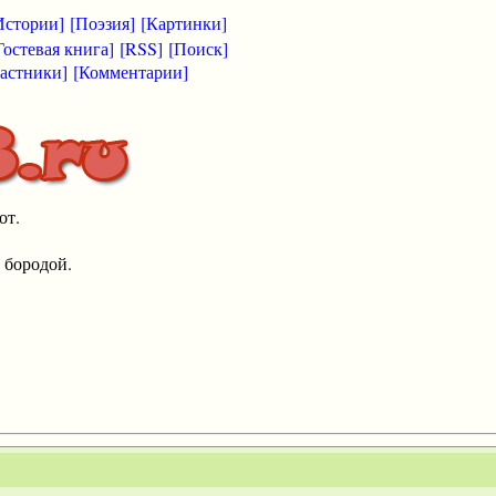
Истории]
[Поэзия]
[Картинки]
Гостевая книга]
[RSS]
[Поиск]
астники]
[Комментарии]
от.
 бородой.