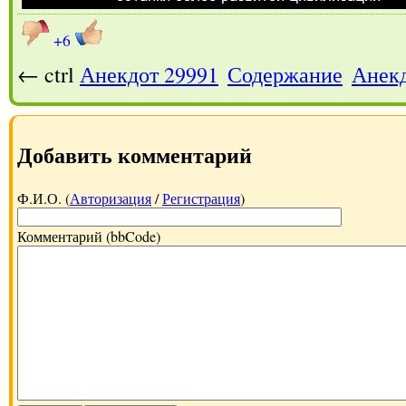
+6
← ctrl
Анекдот 29991
Содержание
Анекд
Добавить комментарий
Ф.И.О. (
Авторизация
/
Регистрация
)
Комментарий (bbCode)