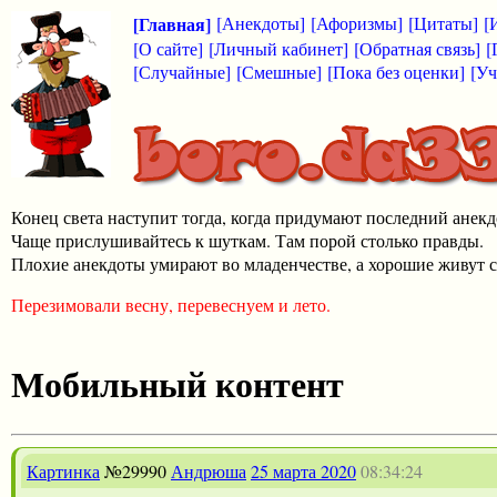
[Главная]
[Анекдоты]
[Афоризмы]
[Цитаты]
[
[О сайте]
[Личный кабинет]
[Обратная связь]
[
[Случайные]
[Смешные]
[Пока без оценки]
[Уч
Конец света наступит тогда, когда придумают последний анекд
Чаще прислушивайтесь к шуткам. Там порой столько правды.
Плохие анекдоты умирают во младенчестве, а хорошие живут с
Перезимовали весну, перевеснуем и лето.
Мобильный контент
Картинка
№29990
Андрюша
25 марта 2020
08:34:24