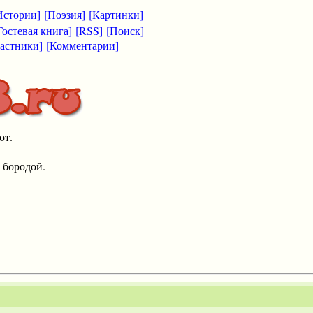
Истории]
[Поэзия]
[Картинки]
Гостевая книга]
[RSS]
[Поиск]
астники]
[Комментарии]
от.
 бородой.