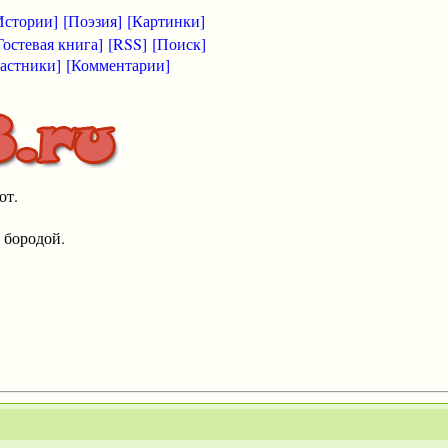
Истории]
[Поэзия]
[Картинки]
Гостевая книга]
[RSS]
[Поиск]
астники]
[Комментарии]
от.
 бородой.