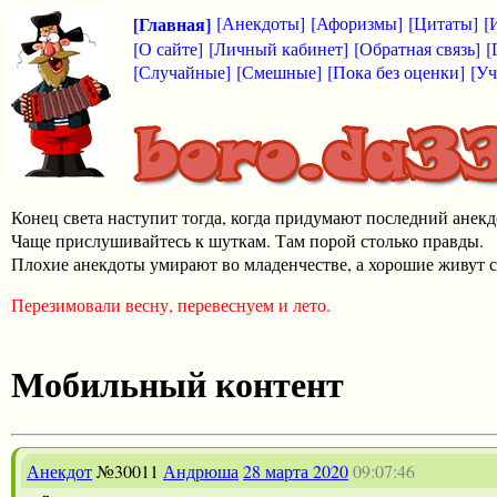
[Главная]
[Анекдоты]
[Афоризмы]
[Цитаты]
[
[О сайте]
[Личный кабинет]
[Обратная связь]
[
[Случайные]
[Смешные]
[Пока без оценки]
[Уч
Конец света наступит тогда, когда придумают последний анекд
Чаще прислушивайтесь к шуткам. Там порой столько правды.
Плохие анекдоты умирают во младенчестве, а хорошие живут с
Перезимовали весну, перевеснуем и лето.
Мобильный контент
Анекдот
№30011
Андрюша
28 марта 2020
09:07:46