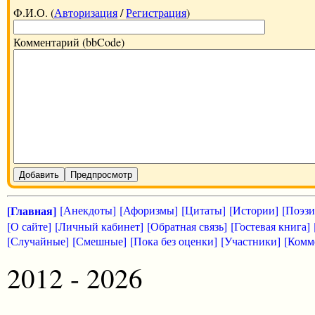
Ф.И.О. (
Авторизация
/
Регистрация
)
Комментарий (bbCode)
Добавить
Предпросмотр
[Главная]
[Анекдоты]
[Афоризмы]
[Цитаты]
[Истории]
[Поэзи
[О сайте]
[Личный кабинет]
[Обратная связь]
[Гостевая книга]
[Случайные]
[Смешные]
[Пока без оценки]
[Участники]
[Комм
2012 - 2026