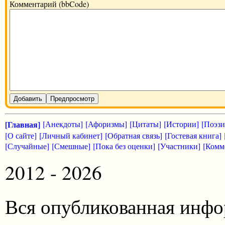
Комментарий (bbCode)
Добавить
Предпросмотр
[Главная]
[Анекдоты]
[Афоризмы]
[Цитаты]
[Истории]
[Поэзи
[О сайте]
[Личный кабинет]
[Обратная связь]
[Гостевая книга]
[Случайные]
[Смешные]
[Пока без оценки]
[Участники]
[Комм
2012 - 2026
Вся опубликованная инфо