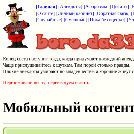
[Главная]
[Анекдоты]
[Афоризмы]
[Цитаты]
[
[О сайте]
[Личный кабинет]
[Обратная связь]
[
[Случайные]
[Смешные]
[Пока без оценки]
[Уч
Конец света наступит тогда, когда придумают последний анекд
Чаще прислушивайтесь к шуткам. Там порой столько правды.
Плохие анекдоты умирают во младенчестве, а хорошие живут с
Перезимовали весну, перевеснуем и лето.
Мобильный контен