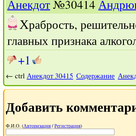
Анекдот
№30414
Андрю
Х
рабрость, решительно
главных признака алкого
+1
← ctrl
Анекдот 30415
Содержание
Анекд
Добавить комментар
Ф.И.О. (
Авторизация
/
Регистрация
)