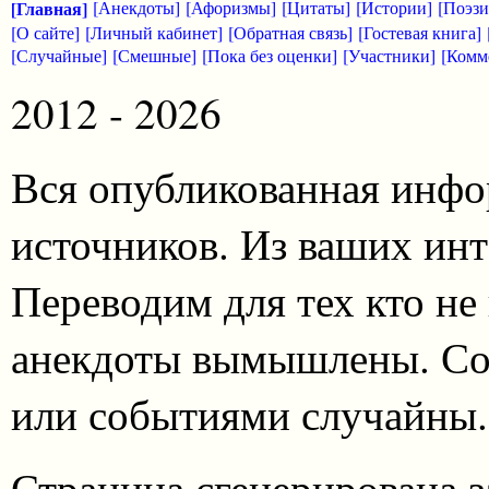
[Главная]
[Анекдоты]
[Афоризмы]
[Цитаты]
[Истории]
[Поэзи
[О сайте]
[Личный кабинет]
[Обратная связь]
[Гостевая книга]
[Случайные]
[Смешные]
[Пока без оценки]
[Участники]
[Комм
2012 - 2026
Вся опубликованная инфо
источников. Из ваших инт
Переводим для тех кто не
анекдоты вымышлены. Со
или событиями случайны.
Страница сгенерирована за