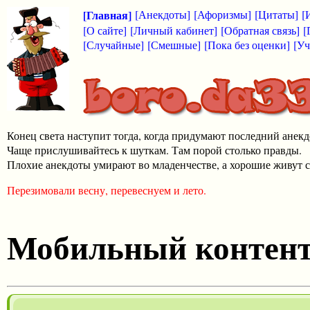
[Главная]
[Анекдоты]
[Афоризмы]
[Цитаты]
[
[О сайте]
[Личный кабинет]
[Обратная связь]
[
[Случайные]
[Смешные]
[Пока без оценки]
[Уч
Конец света наступит тогда, когда придумают последний анекд
Чаще прислушивайтесь к шуткам. Там порой столько правды.
Плохие анекдоты умирают во младенчестве, а хорошие живут с
Перезимовали весну, перевеснуем и лето.
Мобильный контен