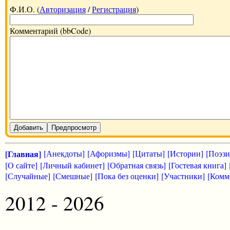
Ф.И.О. (
Авторизация
/
Регистрация
)
Комментарий (bbCode)
Добавить
Предпросмотр
[Главная]
[Анекдоты]
[Афоризмы]
[Цитаты]
[Истории]
[Поэзи
[О сайте]
[Личный кабинет]
[Обратная связь]
[Гостевая книга]
[Случайные]
[Смешные]
[Пока без оценки]
[Участники]
[Комм
2012 - 2026