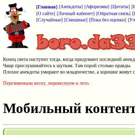
[Главная]
[Анекдоты]
[Афоризмы]
[Цитаты]
[
[О сайте]
[Личный кабинет]
[Обратная связь]
[
[Случайные]
[Смешные]
[Пока без оценки]
[Уч
Конец света наступит тогда, когда придумают последний анекд
Чаще прислушивайтесь к шуткам. Там порой столько правды.
Плохие анекдоты умирают во младенчестве, а хорошие живут с
Перезимовали весну, перевеснуем и лето.
Мобильный контен