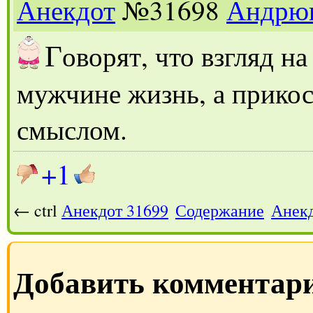
Анекдот
№31698
Андрю
Г
оворят, что взгляд н
мужчине жизнь, а прикос
смыслом.
+1
← ctrl
Анекдот 31699
Содержание
Анекд
Добавить комментар