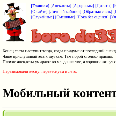
[Главная]
[Анекдоты]
[Афоризмы]
[Цитаты]
[
[О сайте]
[Личный кабинет]
[Обратная связь]
[
[Случайные]
[Смешные]
[Пока без оценки]
[Уч
Конец света наступит тогда, когда придумают последний анекд
Чаще прислушивайтесь к шуткам. Там порой столько правды.
Плохие анекдоты умирают во младенчестве, а хорошие живут с
Перезимовали весну, перевеснуем и лето.
Мобильный контен