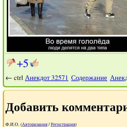
+5
← ctrl
Анекдот 32571
Содержание
Анекд
Добавить комментар
Ф.И.О. (
Авторизация
/
Регистрация
)