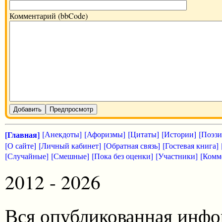
Комментарий (bbCode)
Добавить
Предпросмотр
[Главная]
[Анекдоты]
[Афоризмы]
[Цитаты]
[Истории]
[Поэзи
[О сайте]
[Личный кабинет]
[Обратная связь]
[Гостевая книга]
[Случайные]
[Смешные]
[Пока без оценки]
[Участники]
[Комм
2012 - 2026
Вся опубликованная инфо