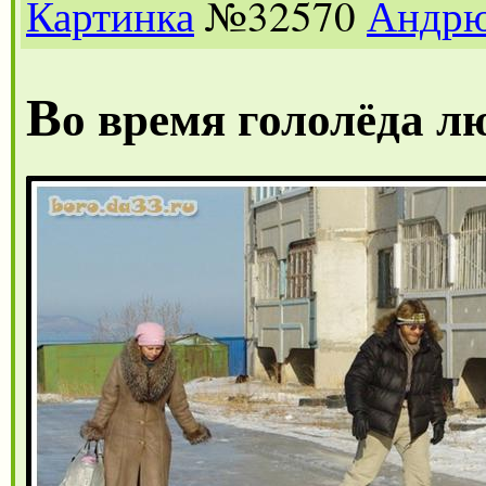
Картинка
№32570
Андр
В
о время гололёда л