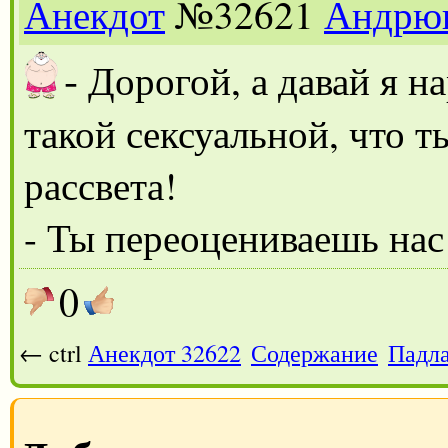
Анекдот
№32621
Андрю
-
Дорогой, а давай я н
такой сексуальной, что 
рассвета!
- Ты переоцениваешь нас
0
← ctrl
Анекдот 32622
Содержание
Падл