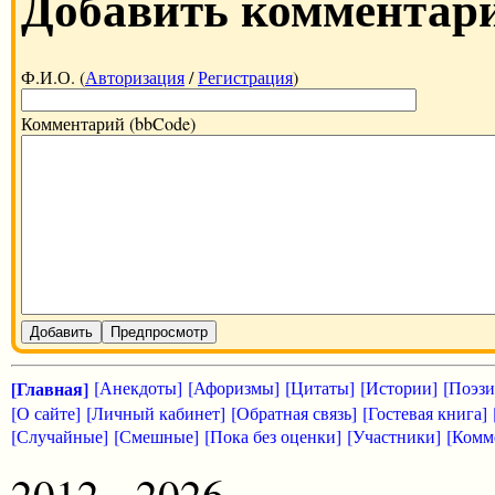
Добавить комментар
Ф.И.О. (
Авторизация
/
Регистрация
)
Комментарий (bbCode)
Добавить
Предпросмотр
[Главная]
[Анекдоты]
[Афоризмы]
[Цитаты]
[Истории]
[Поэзи
[О сайте]
[Личный кабинет]
[Обратная связь]
[Гостевая книга]
[Случайные]
[Смешные]
[Пока без оценки]
[Участники]
[Комм
2012 - 2026