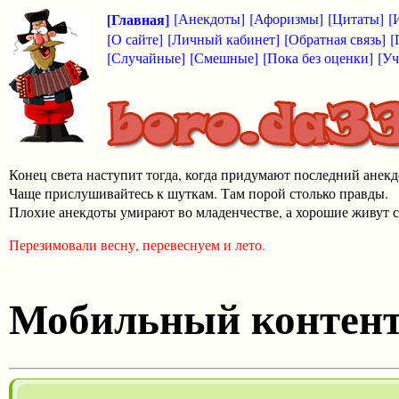
[Главная]
[Анекдоты]
[Афоризмы]
[Цитаты]
[
[О сайте]
[Личный кабинет]
[Обратная связь]
[
[Случайные]
[Смешные]
[Пока без оценки]
[Уч
Конец света наступит тогда, когда придумают последний анекд
Чаще прислушивайтесь к шуткам. Там порой столько правды.
Плохие анекдоты умирают во младенчестве, а хорошие живут с
Перезимовали весну, перевеснуем и лето.
Мобильный контен