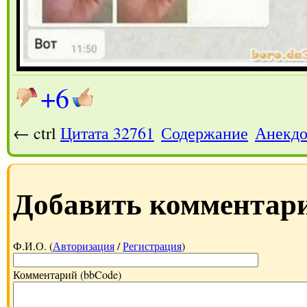
+6
← ctrl
Цитата 32761
Содержание
Анекдо
Добавить комментар
Ф.И.О. (
Авторизация
/
Регистрация
)
Комментарий (bbCode)