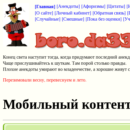
[Главная]
[Анекдоты]
[Афоризмы]
[Цитаты]
[
[О сайте]
[Личный кабинет]
[Обратная связь]
[
[Случайные]
[Смешные]
[Пока без оценки]
[Уч
Конец света наступит тогда, когда придумают последний анекд
Чаще прислушивайтесь к шуткам. Там порой столько правды.
Плохие анекдоты умирают во младенчестве, а хорошие живут с
Перезимовали весну, перевеснуем и лето.
Мобильный контен