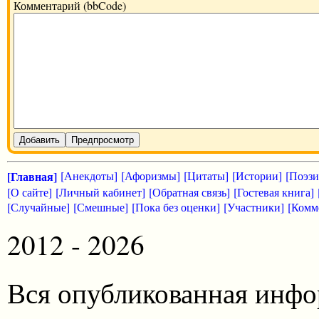
Комментарий (bbCode)
Добавить
Предпросмотр
[Главная]
[Анекдоты]
[Афоризмы]
[Цитаты]
[Истории]
[Поэзи
[О сайте]
[Личный кабинет]
[Обратная связь]
[Гостевая книга]
[Случайные]
[Смешные]
[Пока без оценки]
[Участники]
[Комм
2012 - 2026
Вся опубликованная инфо