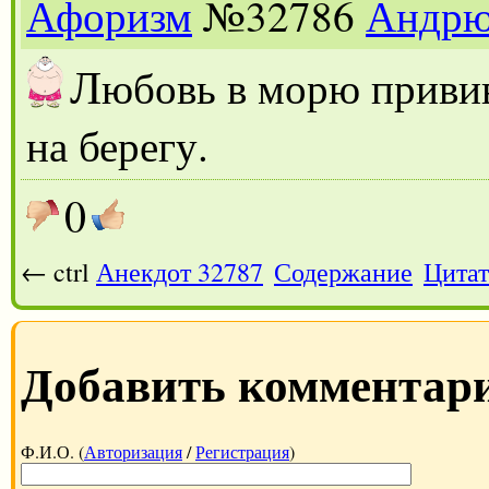
Афоризм
№32786
Андр
Л
юбовь в морю приви
на берегу.
0
← ctrl
Анекдот 32787
Содержание
Цитат
Добавить комментар
Ф.И.О. (
Авторизация
/
Регистрация
)