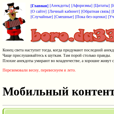
[Главная]
[Анекдоты]
[Афоризмы]
[Цитаты]
[
[О сайте]
[Личный кабинет]
[Обратная связь]
[
[Случайные]
[Смешные]
[Пока без оценки]
[Уч
Конец света наступит тогда, когда придумают последний анекд
Чаще прислушивайтесь к шуткам. Там порой столько правды.
Плохие анекдоты умирают во младенчестве, а хорошие живут с
Перезимовали весну, перевеснуем и лето.
Мобильный контен