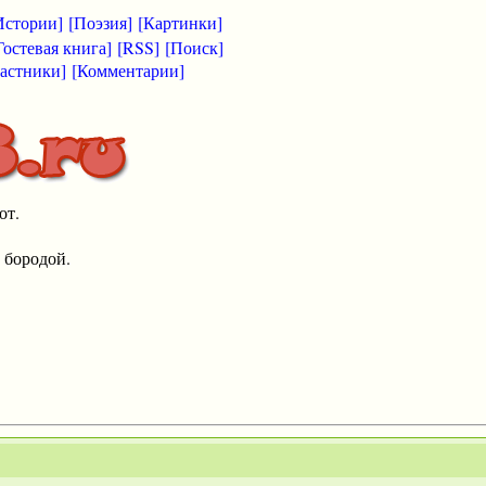
Истории]
[Поэзия]
[Картинки]
Гостевая книга]
[RSS]
[Поиск]
астники]
[Комментарии]
от.
 бородой.