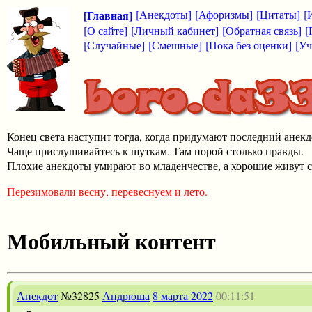
[Главная]
[Анекдоты]
[Афоризмы]
[Цитаты]
[
[О сайте]
[Личный кабинет]
[Обратная связь]
[
[Случайные]
[Смешные]
[Пока без оценки]
[Уч
Конец света наступит тогда, когда придумают последний анекд
Чаще прислушивайтесь к шуткам. Там порой столько правды.
Плохие анекдоты умирают во младенчестве, а хорошие живут с
Перезимовали весну, перевеснуем и лето.
Мобильный контент
Анекдот
№32825
Андрюша
8 марта 2022
00:11:51