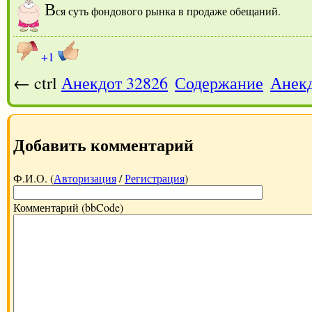
В
ся суть фондового рынка в продаже обещаний.
+1
← ctrl
Анекдот 32826
Содержание
Анекд
Добавить комментарий
Ф.И.О. (
Авторизация
/
Регистрация
)
Комментарий (bbCode)