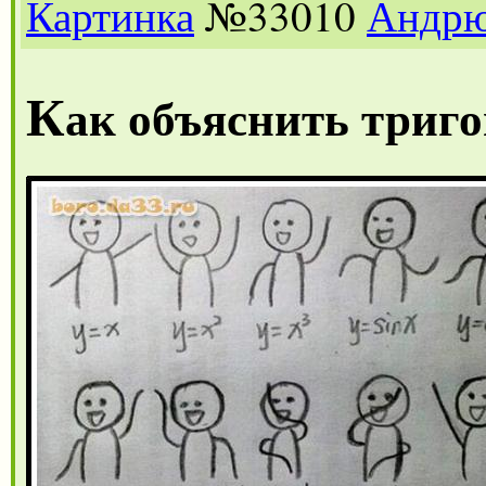
Картинка
№33010
Андр
К
ак объяснить триг