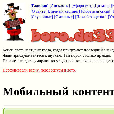
[Главная]
[Анекдоты]
[Афоризмы]
[Цитаты]
[
[О сайте]
[Личный кабинет]
[Обратная связь]
[
[Случайные]
[Смешные]
[Пока без оценки]
[Уч
Конец света наступит тогда, когда придумают последний анекд
Чаще прислушивайтесь к шуткам. Там порой столько правды.
Плохие анекдоты умирают во младенчестве, а хорошие живут с
Перезимовали весну, перевеснуем и лето.
Мобильный контен