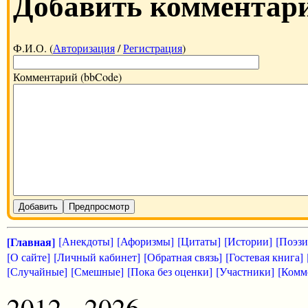
Добавить комментар
Ф.И.О. (
Авторизация
/
Регистрация
)
Комментарий (bbCode)
Добавить
Предпросмотр
[Главная]
[Анекдоты]
[Афоризмы]
[Цитаты]
[Истории]
[Поэзи
[О сайте]
[Личный кабинет]
[Обратная связь]
[Гостевая книга]
[Случайные]
[Смешные]
[Пока без оценки]
[Участники]
[Комм
2012 - 2026