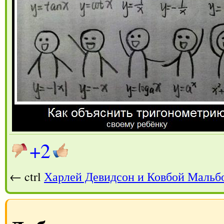
+2
← ctrl
Харлей Девидсон и Ковбой Мальб